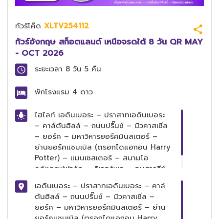
ทัวร์โค๊ด
XLTV254112
ทัวร์อังกฤษ สก็อตแลนด์ เหนือจรดใต้ 8 วัน QR MAY
- OCT 2026
ระยะเวลา
8 วัน 5 คืน
พักโรงแรม
4 ดาว
ไฮไลท์
เอดินเบอระ – ปราสาทเอดินเบอระ
– คาล์ตันฮิลล์ – ถนนปริ๊นซ์ – นิวคาสเซิ่ล
– ยอร์ค – มหาวิหารยอร์คมินสเตอร์ –
ย่านยอร์คแชมเบิล (ตรอกไดแอกอน Harry
Potter) – แมนเชสเตอร์ – สนามโอ
ลด์แทรฟฟอร์ด – ลิเวอร์พูล – อนุสาวรีย์
The Beatles – สนามแอนด์ฟิลด์
เอดินเบอระ – ปราสาทเอดินเบอระ – คาล์
ตันฮิลล์ – ถนนปริ๊นซ์ – นิวคาสเซิ่ล –
ยอร์ค – มหาวิหารยอร์คมินสเตอร์ – ย่าน
ยอร์คแชมเบิล (ตรอกไดแอกอน Harry