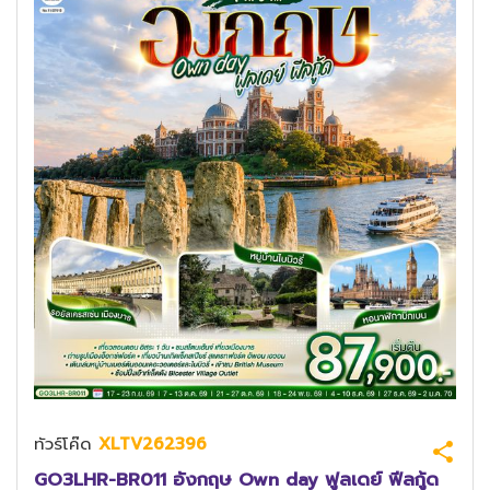
ทัวร์โค๊ด
XLTV262396
GO3LHR-BR011 อังกฤษ Own day ฟูลเดย์ ฟีลกู้ด