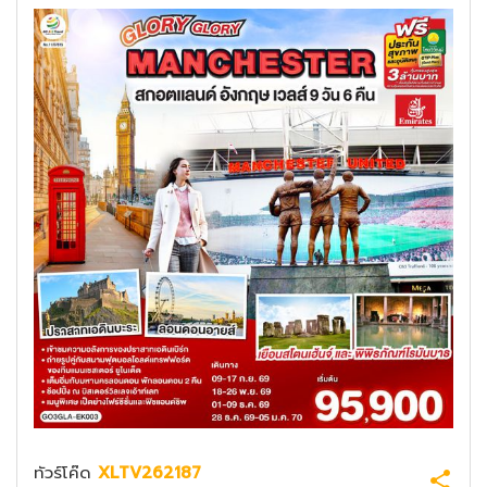
ทัวร์โค๊ด
XLTV262187