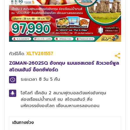
ทัวร์โค๊ด
XLTV261557
ZGMAN-2602SQ อังกฤษ แมนเชสเตอร์ ลิวเวอร์พูล
สโตนเฮ้นจ์ อ็อกซ์ฟอร์ด
ระยะเวลา
8 วัน 5 คืน
ไฮไลท์
เช็คอิน 2 สนามฟุตบอลดังแห่งอังกฤษ
ล่องเรือแม่น้ำเทมส์ ชม สโตนเฮ้นจ์ สิ่ง
มหัศจรรย์ของโลก เยือนมหานครลอนดอน
เดินทางช่วง