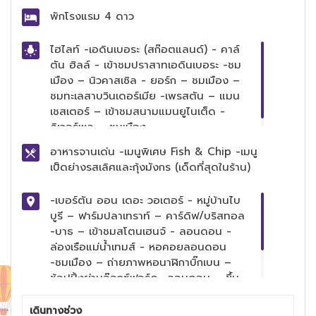
พักโรงแรม
4 ดาว
ไฮไลท์
-เอดินเบอระ (สก๊อตแลนด์) - คาล์
ตัน ฮิลล์ - เข้าชมปราสาทเอดินเบอระ -ชม
เมือง – นิวคาสเซิล - ยอร์ก – ชมเมือง –
ชมทะเลสาบวินเดอร์เมีย -เพรสตัน – แมน
เชสเตอร์ – เข้าชมสนามแมนยูไนเต็ด -
ลิเวอร์พูล – ชมเมือง
อาหารจานเด่น
-เมนูพิเศษ Fish & Chip -เมนู
เป็ดย่างรสเลิศและกุ้งมังกร (เด็ดที่สุดในร้าน)
-เบอร์ตัน ออน เดอะ วอเตอร์ - หมู่บ้านไบ
บูรี – ฟาร์มปลาเทราท์ – คาร์ดิฟ/บริสทอล
-บาธ – เข้าชมสโตนเฮนจ์ - ลอนดอน -
ล่องเรือแม่น้ำเทมส์ - หอคอยลอนดอน
-ชมเมือง – ถ่ายภาพหอนาฬิกาบิ๊กเบน –
ช้อปปิ้งย่านอ๊อกซ์ฟอร์ด -ลอนดอน – ขึ้น
กระเช้าลอนดอน อาย – ช้อปปิ้งย่านไนท์
บริดจ์ -ช้อปปิ้งบิสเตอร์ เอาท์เล็ท
เดินทางช่วง