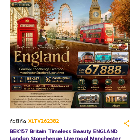
ทัวร์โค๊ด
XLTV262382
BEK157 Britain Timeless Beauty ENGLAND
London Stonehenge Liverpool Manchester