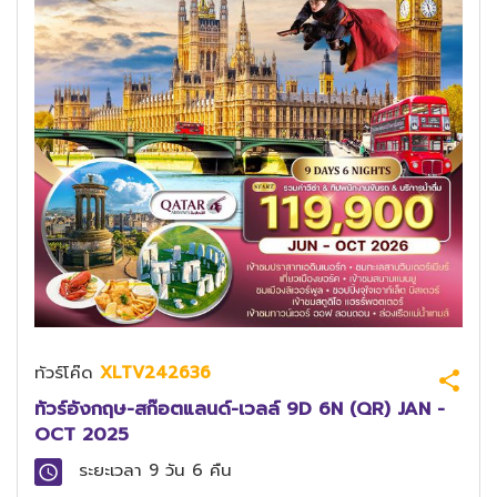
ทัวร์โค๊ด
XLTV242636
ทัวร์อังกฤษ-สก๊อตแลนด์-เวลล์ 9D 6N (QR) JAN -
OCT 2025
ระยะเวลา
9 วัน 6 คืน