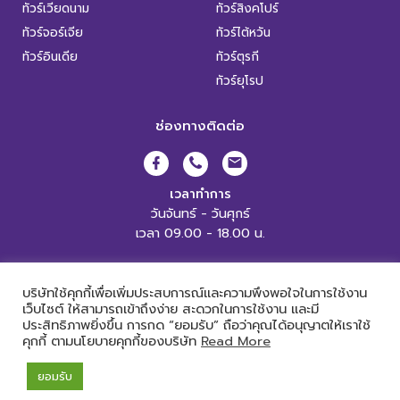
ทัวร์เวียดนาม
ทัวร์สิงคโปร์
ทัวร์จอร์เจีย
ทัวร์ไต้หวัน
ทัวร์อินเดีย
ทัวร์ตุรกี
ทัวร์ยุโรป
ช่องทางติดต่อ
เวลาทำการ
วันจันทร์ - วันศุกร์
เวลา 09.00 - 18.00 น.
XL World Tour Copyright 2019.
All Rights Reserved. |
เข้าสู่ระบบ
บริษัทใช้คุกกี้เพื่อเพิ่มประสบการณ์และความพึงพอใจในการใช้งาน
เว็บไซต์ ให้สามารถเข้าถึงง่าย สะดวกในการใช้งาน และมี
ประสิทธิภาพยิ่งขึ้น การกด “ยอมรับ” ถือว่าคุณได้อนุญาตให้เราใช้
คุกกี้ ตามนโยบายคุกกี้ของบริษัท
Read More
Powered by
ยอมรับ