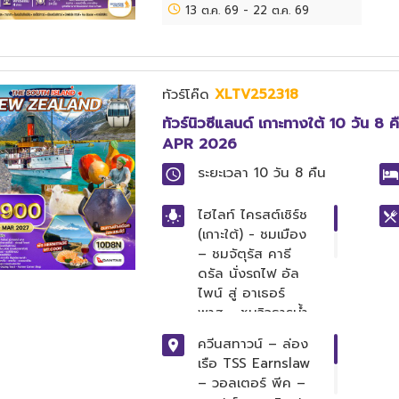
13 ต.ค. 69
-
22 ต.ค. 69
เรือชมอ่าวโอ๊คแลนด์
– Sky Tower –
จุดชมวิวเขาอีเดน –
พิพิธภัณฑ์เคลลี่ทาร์
ตัน – ชมคิง
ทัวร์โค๊ด
XLTV252318
เพนกวิน – มานาวา
ทัวร์นิวซีแลนด์ เกาะทางใต้ 10 วัน 
เบย์ พรีเมี่ยมเอา
APR 2026
ท์เล็ต
ระยะเวลา
10 วัน 8 คืน
ไฮไลท์
ไครสต์เชิร์ช
(เกาะใต้) - ชมเมือง
– ชมจัตุรัส คาธี
ดรัล นั่งรถไฟ อัล
ไพน์ สู่ อาเธอร์
พาส - ชมวิวธารน้ำ
แข็งฟอกซ์กลาส
ควีนสทาวน์ – ล่อง
เซียร์ ฟรานซ์ โจเซฟ
เรือ TSS Earnslaw
- ชมทะเลสาบวานาก้
– วอลเตอร์ พีค –
า – เมืองครอมเวลล์