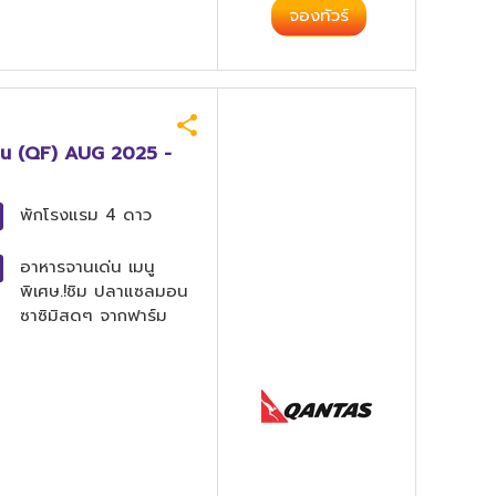
จองทัวร์
8 คืน (QF) AUG 2025 -
พักโรงแรม
4 ดาว
อาหารจานเด่น
เมนู
พิเศษ.!ชิม ปลาแซลมอน
ซาซิมิสดๆ จากฟาร์ม