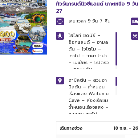
ทัวร์แกรนด์นิวซีแลนด์ เกาะเหนือ 9
27
ระยะเวลา
9 วัน 7 คืน
ไฮไลท์
ซิดนีย์ –
อ๊อคแลนด์ – ฮามิล
ตัน – ไวโตโม –
เทาโป – วาคาปาปา
– เนเปียร์ – โรโตรัว
– ฮอบบิตัน
ฮามิลตัน – สวนฮา
มิลตัน – ถ้ำหนอน
เรืองแสง Waitomo
Cave – ล่องเรือชม
ถ้ำหนอนเรืองแสง –
ทะเลสาบเทาโป –
ล่องเรือชมหินแกะ
สลัก เมารี – น้ำตก
เดินทางช่วง
18 ก.ย. - 26
ฮูก้า – วาคาปาปา –