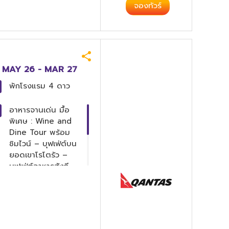
จองทัวร์
(QF) MAY 26 - MAR 27
พักโรงแรม
4 ดาว
อาหารจานเด่น
มื้อ
พิเศษ : Wine and
Dine Tour พร้อม
ชิมไวน์ – บุฟเฟ่ต์บน
ยอดเขาโรโตรัว –
บุฟเฟ่ต์อาหารฮังกี
พร้อมชมโชว์พื้น
เมืองชาวเมารี –
ดินเนอร์บน Sky
Tower – เมนูหอย
เป๋าฮื้อและกุ้งมังกร