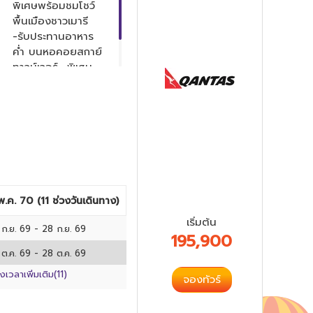
พิเศษพร้อมชมโชว์
พื้นเมืองชาวเมารี
-รับประทานอาหาร
ค่ำ บนหอคอยสกาย์
ทาวน์เวอร์ -พิเศษ
เมนูกุ้งมังกร หอย
เป๋าฮื้อ
 พ.ค. 70
(
11
ช่วงวันเดินทาง)
เริ่มต้น
 ก.ย. 69
-
28 ก.ย. 69
195,900
 ต.ค. 69
-
28 ต.ค. 69
วงเวลาเพิ่มเติม(
11
)
จองทัวร์