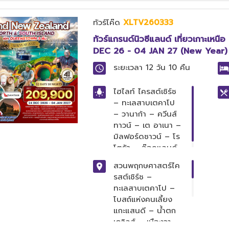
ซาวน์ - อินเวอร์
คาร์กิลล์ -ชมเมือง
ทัวร์โค๊ด
XLTV260333
อินเวอร์คาร์กิลล์ -
ทัวร์แกรนด์นิวซีแลนด์ เที่ยวเกาะเหนือ
ชมเมืองดะนิดิน -
DEC 26 - 04 JAN 27 (New Year)
โออามารุ - ชมมะเส
สาบเทคาโป - ไค
ระยะเวลา
12 วัน 10 คืน
รสต์เชิร์ช -ชมเมือง
- สวนพฤกษศาสตร์
ไฮไลท์
ไครสต์เชิร์ช
– ทะเลสาบเตคาโป
– วานาก้า – ควีนส์
ทาวน์ – เต อาเนา –
มิลฟอร์ดซาวน์ – โร
โตรัว – อ๊อคแลนด์
สวนพฤกษศาสตร์ไค
รสต์เชิร์ช –
ทะเลสาบเตคาโป –
โบสถ์แห่งคนเลี้ยง
แกะแสนดี – น้ำตก
เดวิลส์ – เมืองวา