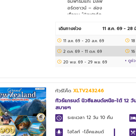
ชมฟาร์มแกะ มิลฟ
ชมเมืองควีนสทาวน์
อร์ดซาวน์ – ล่อง
– นั่งกระเช้าสู่บ๊อบ
เรือชม “มิลฟอร์ด
พีค - ร่วมกิจกรรม
ซาวด์” เมาท์คุก –
นักซิ่ง LUGE (รวมใน
ล่องเรือชมธารน้ำ
เดินทางช่วง
11 ส.ค. 69 - 28 ม
ราคาทัวร์) แอร์โร่
แข็ง (Glacier
ทาวน์ – ชมวิวแม่น้ำ
11 ส.ค. 69
Explore Tour)
-
20 ส.ค. 69
18
คาวารัว - พิสูจน์
ทะเลสาบเทคาโป –
ความกล้า โดดบันจี้
2 ต.ค. 69
-
11 ต.ค. 69
16
โบสถ์เทคาโป – ล่า
จัมพ์ (ไม่รวมในราคา
+ ดูช่
แสงใต้(ฤดูหนาว)
20 พ.ย. 69
-
29 พ.ย. 69
ทัวร์) – ทไวเซิ้ล /
และทางช้างเผือก
เมาท์คุก เทคาโป –
(Star Gazing
แอชเบอร์ตัน –
Tour) ชมสวน
Farmer Corner
พฤกษศาสตร์ ไค
ทัวร์โค๊ด
Shop – ไค
XLTV243246
รสต์เชิร์ช – อิสระ
รสต์เชิร์ช
ทัวร์แกรนด์ นิวซีแลนด์เหนือ-ใต้ 12 
ชอปปิ้ง
สบายๆ
ระยะเวลา
12 วัน 10 คืน
ไฮไลท์
-โอ๊คแลนด์