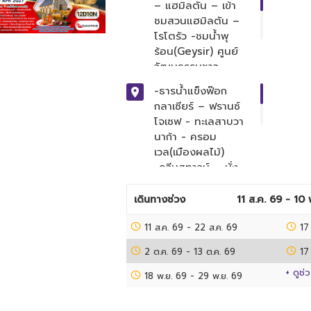
– แฮมิลตัน – เข้า
ชมสวนแฮมิลตัน –
โรโตรัว -ชมน้ำพุ
ร้อน(Geysir) ศูนย์
วัฒนธรรมชาว
เมารี(วาคาเรวาเรวา)
-ธารน้ำแข็งฟ๊อก
-ชมโชว์พื้นเมืองชาว
กลาเซียร์ – ฟรานซ์
เมารี - โรโตรัว - อะ
โจเซฟ - ทะเลสาบวา
โกรโดม(ฟาร์มแกะ) -
นาก้า - ครอม
หมู่บ้านฮอบบิท
เวล(เมืองผลไม้)
-โอ๊คแลนด์ - จุดชม
-ควีนสทาวน์ – นั่ง
วิวเขาอีเดน – สนาม
กระเช้าสู่ยอดเขา
บิน – ไครสต์เชิร์ช -
บ็อบพีค -
เดินทางช่วง
11 ส.ค. 69 - 10
อาเธอร์ พาสส –
ภัตตาคาร Skyline
ชมน้ำตกเดวิลส์
11 ส.ค. 69
- ล่องเรือ TSS
-
22 ส.ค. 69
17
Earnslaw -เดินชม
2 ต.ค. 69
-
13 ต.ค. 69
17
เมืองควีนสทาวน์
+ ดูช่
แอร์โรว์ ทาวน์ -
18 พ.ย. 69
-
29 พ.ย. 69
เมืองเตอาเนา -
ล่องเรือชมมิลฟอร์ด