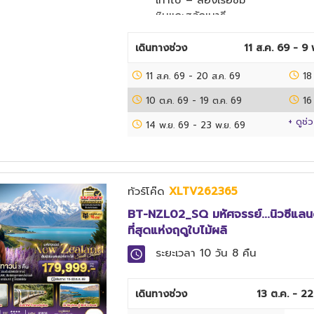
เทาโป – ล่องเรือชม
Mount Eden –
หินแกะสลักเมารี –
Harbour Bridge
น้ำตกฮูก้า – นั่ง
– มานาวาเบย์ พรีเมี่
กระเช้าวาคาปาปา –
ยมเอาท์เล็ต
เดินทางช่วง
11 ส.ค. 69 - 9
อุทยานความร้อน
11 ส.ค. 69
ใต้ดินโอราเกีย – ชม
-
20 ส.ค. 69
18
เมืองเนเปียร์ – แห
10 ต.ค. 69
-
19 ต.ค. 69
16
ลมคิดแนปเปอร์ –
+ ดูช่
ชมนกแกนเน็ต – ชม
14 พ.ย. 69
-
23 พ.ย. 69
ไร่องุ่น
Brookfields
Vineyards – ฟาร์ม
พาราไดซ์ วัลเลย์
ทัวร์โค๊ด
XLTV262365
สปริงส์ – นั่งกระเช้า
BT-NZL02_SQ มหัศจรรย์...นิวซีแลนด
ชมทะเลสาบโรโตรัว
ที่สุดแห่งฤดูใบไม้ผลิ
– กิจกรรมลูจ –
ฟาร์มอะโกรโดม –
ระยะเวลา
10 วัน 8 คืน
โพลินีเชียน สปา –
ศูนย์วัฒนธรรมชาว
เมารี Mitai – หมู่
เดินทางช่วง
13 ต.ค. - 22
บ้านฮอบบิท – ล่อง