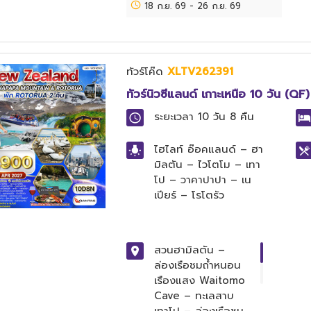
18 ก.ย. 69
นั่งกระเช้าสู่จุดชมวิว
-
26 ก.ย. 69
– เนเปียร์ –
Marine Parade –
Bluff hill lookout
– แหลมคิดแนป
ทัวร์โค๊ด
XLTV262391
เปอร์ – ชมนกแกน
ทัวร์นิวซีแลนด์ เกาะเหนือ 10 วัน 
เน็ต – ไร่องุ่น
Brookfields
ระยะเวลา
10 วัน 8 คืน
Vineyards – โรโต
รัว – โพลินีเชียน
ไฮไลท์
อ๊อคแลนด์ – ฮา
สปา – ฟาร์มอะโกร
มิลตัน – ไวโตโม – เทา
โดม – ฟาร์ม
โป – วาคาปาปา – เน
พาราไดซ์ สปริงค์ –
เปียร์ – โรโตรัว
ศูนย์วัฒนธรรมชาว
เมารี Te Puia –
บ่อน้ำพุร้อน
สวนฮามิลตัน –
Geyser – หมู่บ้านฮ
ล่องเรือชมถ้ำหนอน
อบบิท – ล่องเรือชม
เรืองแสง Waitomo
อ่าวโอ๊คแลนด์ –
Cave – ทะเลสาบ
Sky Tower –