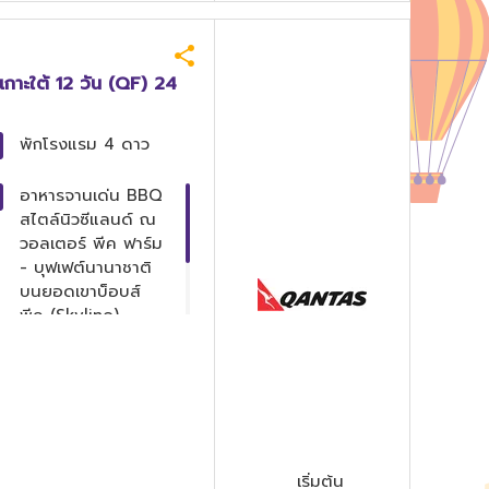
 เกาะใต้ 12 วัน (QF) 24
พักโรงแรม
4 ดาว
อาหารจานเด่น
BBQ
สไตล์นิวซีแลนด์ ณ
วอลเตอร์ พีค ฟาร์ม
- บุฟเฟต์นานาชาติ
บนยอดเขาบ็อบส์
พีค (Skyline) -
อาหารจีนมื้อพิเศษ
เมนูกุ้งมังกรและหอย
เป๋าฮื้อ
เริ่มต้น