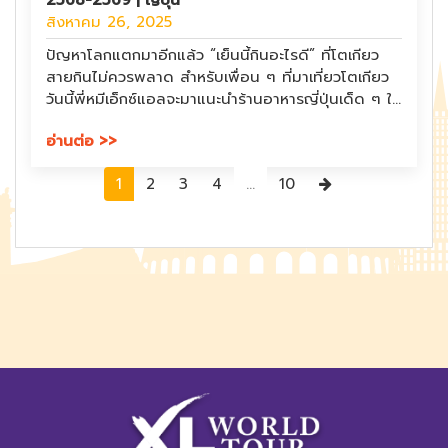
2568-2569 | ญี่ปุ่น
สิงหาคม 26, 2025
ปัญหาโลกแตกมาอีกแล้ว “เย็นนี้กินอะไรดี” ที่โตเกียว
สายกินไม่ควรพลาด สำหรับเพื่อน ๆ ที่มาเที่ยวโตเกียว
วันนี้พี่หมีเอ็กซ์แอลจะมาแนะนำร้านอาหารญี่ปุ่นเด็ด ๆ ใน
โตเกียว โดยพี่หมีเอ็กซ์แอลได้คัดสรร 7 ร้าน ที่เลือก
อ่านต่อ >>
จากคะแนนรีวิวปังๆ จากเว็บ Wongnai.com มาให้
เพื่อนๆได้ไปลิ้มลองกัน รับรองว่าไม่ผิดหวังแน่นอน!!
Next
1
2
3
4
...
10