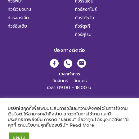
ทัวร์พม่า
ทัวร์รัสเซีย
ทัวร์เวียดนาม
ทัวร์สิงคโปร์
ทัวร์จอร์เจีย
ทัวร์ไต้หวัน
ทัวร์อินเดีย
ทัวร์ตุรกี
ทัวร์ยุโรป
ช่องทางติดต่อ
เวลาทำการ
วันจันทร์ - วันศุกร์
เวลา 09.00 - 18.00 น.
XL World Tour Copyright 2019.
All Rights Reserved. |
เข้าสู่ระบบ
บริษัทใช้คุกกี้เพื่อเพิ่มประสบการณ์และความพึงพอใจในการใช้งาน
เว็บไซต์ ให้สามารถเข้าถึงง่าย สะดวกในการใช้งาน และมี
ประสิทธิภาพยิ่งขึ้น การกด “ยอมรับ” ถือว่าคุณได้อนุญาตให้เราใช้
คุกกี้ ตามนโยบายคุกกี้ของบริษัท
Read More
Powered by
ยอมรับ