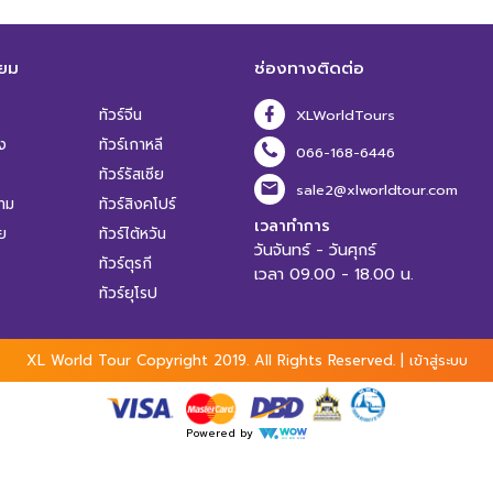
ิยม
ช่องทางติดต่อ
ทัวร์จีน
XLWorldTours
ง
ทัวร์เกาหลี
066-168-6446
ทัวร์รัสเซีย
sale2@xlworldtour.com
นาม
ทัวร์สิงคโปร์
เวลาทำการ
ีย
ทัวร์ไต้หวัน
วันจันทร์ - วันศุกร์
ทัวร์ตุรกี
เวลา 09.00 - 18.00 น.
ทัวร์ยุโรป
XL World Tour Copyright 2019.
All Rights Reserved. |
เข้าสู่ระบบ
Powered by