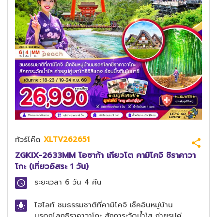
ทัวร์โค๊ด
XLTV262651
ZGKIX-2633MM โอซาก้า เกียวโต คามิโคจิ ชิราคาวา
โกะ (เที่ยวอิสระ 1 วัน)
ระยะเวลา
6 วัน 4 คืน
ไฮไลท์
ชมธรรมชาติที่คามิโคจิ เช็คอินหมู่บ้าน
มรดกโลกชิราคาวาโกะ สักการะวัดน้ำใส ถ่ายรูปคู่