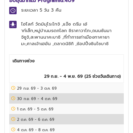
อบอุ่นมากแม่ ProgramId:409
ระยะเวลา
5 วัน 3 คืน
ไฮไลท์
วัดมิมุโระโทจิ ,แจ๊ซ ดรีม เอ้
าท์เล็ท,หมู่บ้านมรดกโลก ชิราคาวาโกะ,ถนนซันมา
จิซูจิ,สะพานนาคะบาชิ ,ที่ทำการเก่าเมืองทาคายา
มะ,ศาลเจ้าเฮอัน ,ตลาดนิชิกิ ,ช้อปปิ้งชินไซบาชิ
เดินทางช่วง
29 ก.ย. - 4 พ.ย. 69
(
25
ช่วงวันเดินทาง)
29 ก.ย. 69
-
3 ต.ค. 69
30 ก.ย. 69
-
4 ต.ค. 69
1 ต.ค. 69
-
5 ต.ค. 69
2 ต.ค. 69
-
6 ต.ค. 69
4 ต.ค. 69
-
8 ต.ค. 69