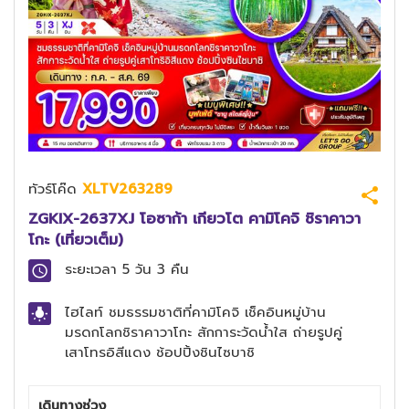
ทัวร์โค๊ด
XLTV263289
ZGKIX-2637XJ โอซาก้า เกียวโต คามิโคจิ ชิราคาวา
โกะ (เที่ยวเต็ม)
ระยะเวลา
5 วัน 3 คืน
ไฮไลท์
ชมธรรมชาติที่คามิโคจิ เช็คอินหมู่บ้าน
มรดกโลกชิราคาวาโกะ สักการะวัดน้ำใส ถ่ายรูปคู่
เสาโทรอิสีแดง ช้อปปิ้งชินไซบาชิ
เดินทางช่วง