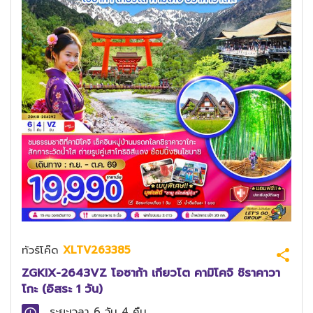
ทัวร์โค๊ด
XLTV263385
ZGKIX-2643VZ โอซาก้า เกียวโต คามิโคจิ ชิราคาวา
โกะ (อิสระ 1 วัน)
ระยะเวลา
6 วัน 4 คืน