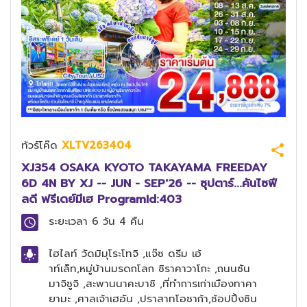
ทัวร์โค๊ด
XLTV263404
XJ354 OSAKA KYOTO TAKAYAMA FREEDAY
6D 4N BY XJ -- JUN - SEP'26 -- ซุปตาร์...คันไซฟี
ลดี ฟรีเดย์มีเฮ ProgramId:403
ระยะเวลา
6 วัน 4 คืน
ไฮไลท์
วัดมิมุโระโทจิ ,แจ๊ซ ดรีม เอ้
าท์เล็ท,หมู่บ้านมรดกโลก ชิราคาวาโกะ ,ถนนซัน
มาจิซูจิ ,สะพานนาคะบาชิ ,ที่ทำการเก่าเมืองทาคา
ยามะ ,ศาลเจ้าเฮอัน ,ปราสาทโอซาก้า,ช้อปปิ้งชิน