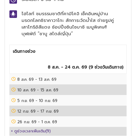
ไฮไลท์
ชมรรรมชาติที่คามิโคจิ เช็คอินหมู่บ้าน
มรดกโลกชิราคาวาโกะ สักการะวัดน้ำใส ถ่ายรูปคู่
เสาโทริอิสีแดง ช้อปปิ้งซินไซบาชิ เมนูพิเศษ!!
บุฟเฟ่ต์ “ชาบู สไตล์ญี่ปุ่น”
เดินทางช่วง
8 ส.ค. - 24 ต.ค. 69
(
9
ช่วงวันเดินทาง)
8 ส.ค. 69
-
13 ส.ค. 69
10 ส.ค. 69
-
15 ส.ค. 69
5 ก.ย. 69
-
10 ก.ย. 69
12 ก.ย. 69
-
17 ก.ย. 69
26 ก.ย. 69
-
1 ต.ค. 69
+ ดูช่วงเวลาเพิ่มเติม(
9
)