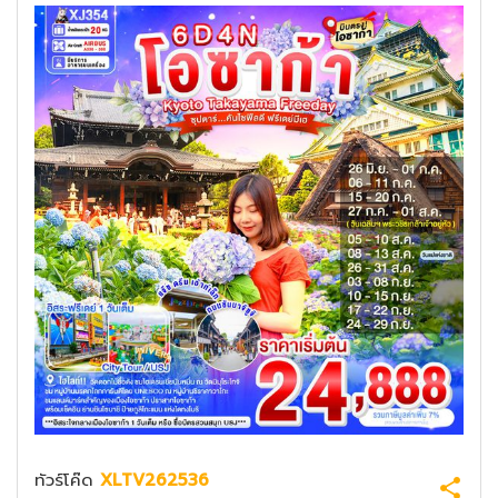
ทัวร์โค๊ด
XLTV262536