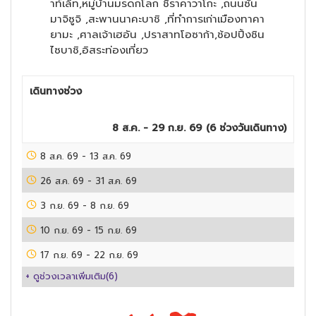
าท์เล็ท,หมู่บ้านมรดกโลก ชิราคาวาโกะ ,ถนนซัน
มาจิซูจิ ,สะพานนาคะบาชิ ,ที่ทำการเก่าเมืองทาคา
ยามะ ,ศาลเจ้าเฮอัน ,ปราสาทโอซาก้า,ช้อปปิ้งชิน
ไซบาชิ,อิสระท่องเที่ยว
เดินทางช่วง
8 ส.ค. - 29 ก.ย. 69
(
6
ช่วงวันเดินทาง)
8 ส.ค. 69
-
13 ส.ค. 69
26 ส.ค. 69
-
31 ส.ค. 69
3 ก.ย. 69
-
8 ก.ย. 69
10 ก.ย. 69
-
15 ก.ย. 69
17 ก.ย. 69
-
22 ก.ย. 69
+ ดูช่วงเวลาเพิ่มเติม(
6
)