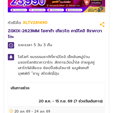
ทัวร์โค๊ด
XLTV261490
ZGKIX-2623MM โอซาก้า เกียวโต คามิโคจิ ชิราคาวา
โกะ
ระยะเวลา
5 วัน 3 คืน
ไฮไลท์
ชมรรรมชาติที่คามิโคจิ เช็คอินหมู่บ้าน
มรดกโลกชิราคาวาโกะ สักการะวัดน้ำใส ถ่ายรูปคู่
เสาโทริอิสีแดง ช้อปปิ้งซินไซบาชิ เมนูพิเศษ!!
บุฟเฟ่ต์ “ชาบู สไตล์ญี่ปุ่น
เดินทางช่วง
20 ส.ค. - 15 ก.ย. 69
(
7
ช่วงวันเดินทาง)
20 ส.ค. 69
-
24 ส.ค. 69