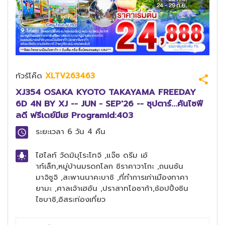
ทัวร์โค๊ด
XLTV263463
XJ354 OSAKA KYOTO TAKAYAMA FREEDAY
6D 4N BY XJ -- JUN - SEP'26 -- ซุปตาร์...คันไซฟี
ลดี ฟรีเดย์มีเฮ ProgramId:403
ระยะเวลา
6 วัน 4 คืน
ไฮไลท์
วัดมิมุโระโทจิ ,แจ๊ซ ดรีม เอ้
าท์เล็ท,หมู่บ้านมรดกโลก ชิราคาวาโกะ ,ถนนซัน
มาจิซูจิ ,สะพานนาคะบาชิ ,ที่ทำการเก่าเมืองทาคา
ยามะ ,ศาลเจ้าเฮอัน ,ปราสาทโอซาก้า,ช้อปปิ้งชิน
ไซบาชิ,อิสระท่องเที่ยว