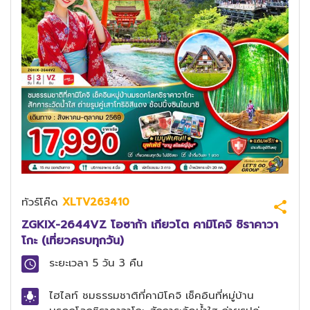
ทัวร์โค๊ด
XLTV263410
ZGKIX-2644VZ โอซาก้า เกียวโต คามิโคจิ ชิราคาวา
โกะ (เที่ยวครบทุกวัน)
ระยะเวลา
5 วัน 3 คืน
ไฮไลท์
ชมธรรมชาติที่คามิโคจิ เช็คอินที่หมู่บ้าน