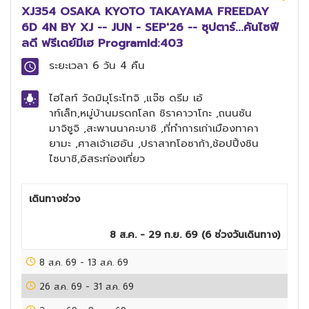
XJ354 OSAKA KYOTO TAKAYAMA FREEDAY
6D 4N BY XJ -- JUN - SEP'26 -- ซุปตาร์...คันไซฟี
ลดี ฟรีเดย์มีเฮ ProgramId:403
ระยะเวลา
6 วัน 4 คืน
ไฮไลท์
วัดมิมุโระโทจิ ,แจ๊ซ ดรีม เอ้
าท์เล็ท,หมู่บ้านมรดกโลก ชิราคาวาโกะ ,ถนนซัน
มาจิซูจิ ,สะพานนาคะบาชิ ,ที่ทำการเก่าเมืองทาคา
ยามะ ,ศาลเจ้าเฮอัน ,ปราสาทโอซาก้า,ช้อปปิ้งชิน
ไซบาชิ,อิสระท่องเที่ยว
เดินทางช่วง
8 ส.ค. - 29 ก.ย. 69
(
6
ช่วงวันเดินทาง)
8 ส.ค. 69
-
13 ส.ค. 69
26 ส.ค. 69
-
31 ส.ค. 69