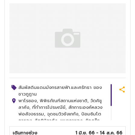
สัมผัสดินแดนมังกรสายฟ้า.และศรัทธา ของ
ชาวภูฎาน
พาโรซอง, พิพิธภัณฑ์สถานแห่งชาติ, วัดคิชู
ลาคัง, ที่ทำการไปรษณีย์, สักการะองค์หลวง
พ่อสัจจธรรม, จุดชมวิวชังเกกัง, ป้อมซิมโต
คาซอง, วัดชิมิลาคัง, พูนาคาซอง, วัดดรุ๊ก
วังเกล – โดชูลาพาส,อนุสรณ์สถานแห่งชาติ,
เดินทางช่วง
1 มิ.ย. 66 - 14 ส.ค. 66
สวนสัตว์แห่งชาติของประเทศภูฏาน, ตาชิโช