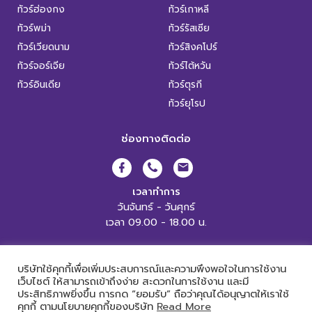
ทัวร์ฮ่องกง
ทัวร์เกาหลี
ทัวร์พม่า
ทัวร์รัสเซีย
ทัวร์เวียดนาม
ทัวร์สิงคโปร์
ทัวร์จอร์เจีย
ทัวร์ไต้หวัน
ทัวร์อินเดีย
ทัวร์ตุรกี
ทัวร์ยุโรป
ช่องทางติดต่อ
เวลาทำการ
วันจันทร์ - วันศุกร์
เวลา 09.00 - 18.00 น.
XL World Tour Copyright 2019.
All Rights Reserved. |
เข้าสู่ระบบ
บริษัทใช้คุกกี้เพื่อเพิ่มประสบการณ์และความพึงพอใจในการใช้งาน
เว็บไซต์ ให้สามารถเข้าถึงง่าย สะดวกในการใช้งาน และมี
ประสิทธิภาพยิ่งขึ้น การกด “ยอมรับ” ถือว่าคุณได้อนุญาตให้เราใช้
คุกกี้ ตามนโยบายคุกกี้ของบริษัท
Read More
Powered by