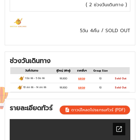
( 2 ช่วงวันเดินทาง )
ซอง, วัดทักซัง, ช้อปปิ้ง -- พาโรสตรีท
5วัน 4คืน
/
SOLD OUT
ช่วงวันเดินทาง
วันที่เดินทาง
ผู้ใหญ่
(พักคู่)
ราคาอื่นๆ
Group Size
1 มิ.ย. 66
-
5 มิ.ย. 66
99,900
แสดง
10
Sold Out
10 ส.ค. 66
-
14 ส.ค. 66
99,900
แสดง
10
Sold Out
รายละเอียดทัวร์
ดาวน์โหลดโปรแกรมทัวร์ (PDF)