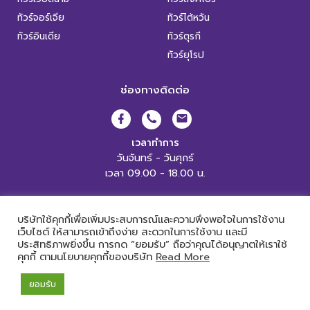
ทัวร์จอร์เจีย
ทัวร์ไต้หวัน
ทัวร์อินเดีย
ทัวร์ตุรกี
ทัวร์ยุโรป
ช่องทางติดต่อ
เวลาทำการ
วันจันทร์ - วันศุกร์
เวลา 09.00 - 18.00 น.
XL World Tour Copyright 2019.
All Rights Reserved. |
เข้าสู่ระบบ
บริษัทใช้คุกกี้เพื่อเพิ่มประสบการณ์และความพึงพอใจในการใช้งาน
เว็บไซต์ ให้สามารถเข้าถึงง่าย สะดวกในการใช้งาน และมี
ประสิทธิภาพยิ่งขึ้น การกด “ยอมรับ” ถือว่าคุณได้อนุญาตให้เราใช้
คุกกี้ ตามนโยบายคุกกี้ของบริษัท
Read More
Powered by
ยอมรับ