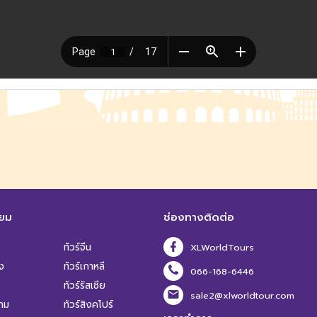
ิยม
ช่องทางติดต่อ
ทัวร์จีน
XLWorldTours
ง
ทัวร์เกาหลี
066-168-6446
ทัวร์รัสเซีย
sale2@xlworldtour.com
นาม
ทัวร์สิงคโปร์