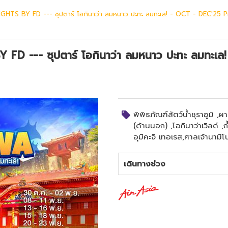
TS BY FD --- ซุปตาร์ โอกินาว่า ลมหนาว ปะทะ ลมทะเล! - OCT - DEC'25 
 --- ซุปตาร์ โอกินาว่า ลมหนาว ปะทะ ลมทะเล!
พิพิธภัณฑ์สัตว์น้ำชุราอูมิ ,ผ
(ด้านนอก) ,โอกินาว่าเวิลด์ ,
อุมิคะจิ เทอเรส,ศาลเจ้านามิโน
เดินทางช่วง