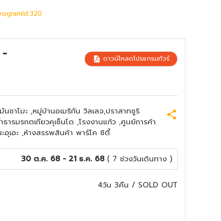
ProgramId:320
 -
ดาวน์โหลดโปรแกรมทัวร์
ามันซาโมะ ,หมู่บ้านอเมริกัน วิลเลจ,ปราสาทชูริ
ถ้ำธารมรกตเกียวคุเซ็นโด ,โรงงานแก้ว ,ศูนย์การค้า
ะอุเอะ ,ห้างสรรพสินค้า พาร์โค ซิตี้
30 ต.ค. 68 - 21 ธ.ค. 68
( 7 ช่วงวันเดินทาง )
4วัน 3คืน
/
SOLD OUT