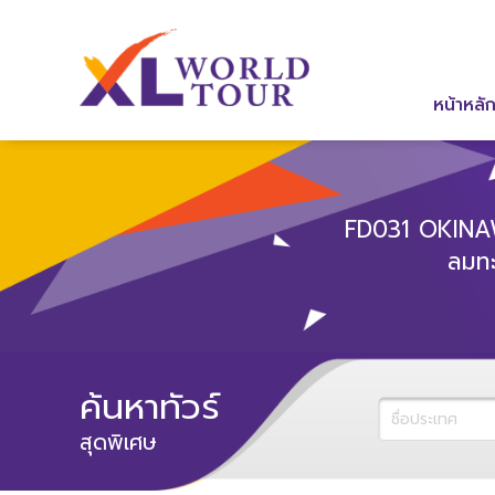
หน้าหลั
FD031 OKINAW
ลมท
ค้นหาทัวร์
สุดพิเศษ