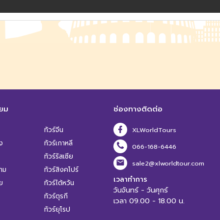
ิยม
ช่องทางติดต่อ
ทัวร์จีน
XLWorldTours
ง
ทัวร์เกาหลี
066-168-6446
ทัวร์รัสเซีย
sale2@xlworldtour.com
นาม
ทัวร์สิงคโปร์
เวลาทำการ
ีย
ทัวร์ไต้หวัน
วันจันทร์ - วันศุกร์
ทัวร์ตุรกี
เวลา 09.00 - 18.00 น.
ทัวร์ยุโรป