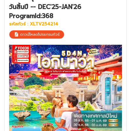
วันสิ้นปี -- DEC'25-JAN'26
ProgramId:368
รหัสทัวร์ :
XLTV254214
ดาวน์โหลดโปรแกรมทัวร์