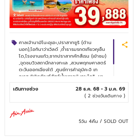
ศาลเจ้านามิโนะอุเอะ,ปราสาทชูริ (ด้าน
นอก),โอกินาว่าเวิลด์ ,ถ้ำธารมรกตเกียวคุเซ็น
โด,โรงงานแก้ว,ซากปราสาทคัทสึเรน (เข้าชม)
,จุดชมวิวสถานีกลางทะเล ,สวนพฤกษศาสตร์
ตะวันออกเฉียงใต้ ,ศูนย์การค้าอุมิคะจิ เท
อเรส,พิพิธภัณฑ์สัตว์น้ำชุราอูมิ,เกาะโคริ ,ผา
มันซาโมะ ,ห้างสรรพสินค้า พาร์โค ซิตี้,หินรูป
เดินทางช่วง
28 ธ.ค. 68 - 3 ม.ค. 69
หัวใจ ,หมู่บ้านอเมริกัน วิลเลจ
( 2 ช่วงวันเดินทาง )
5วัน 4คืน
/
SOLD OUT