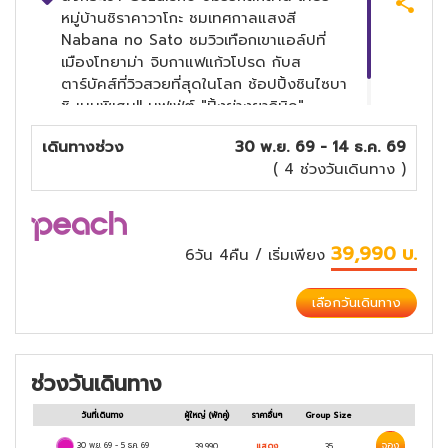
หมู่บ้านชิราคาวาโกะ ชมเทศกาลแสงสี
Nabana no Sato ชมวิวเทือกเขาแอล์ปที่
เมืองโทยาม่า จิบกาแฟแก้วโปรด กับส
ตาร์บัคส์ที่วิวสวยที่สุดในโลก ช้อปปิ้งชินไซบา
ชิ เมนูพิเศษ!! บุฟเฟ่ต์ "ปิ้งย่างยากินิคุ"
บุฟเฟ่ต์ "ชาบู" เซ็ต "หมูย่างใบโฮบะ"
เดินทางช่วง
30 พ.ย. 69 - 14 ธ.ค. 69
( 4 ช่วงวันเดินทาง )
39,990
บ.
6วัน 4คืน
/ เริ่มเพียง
เลือกวันเดินทาง
ช่วงวันเดินทาง
วันที่เดินทาง
ผู้ใหญ่
(พักคู่)
ราคาอื่นๆ
Group Size
จอง
30 พ.ย. 69
-
5 ธ.ค. 69
39,990
แสดง
35