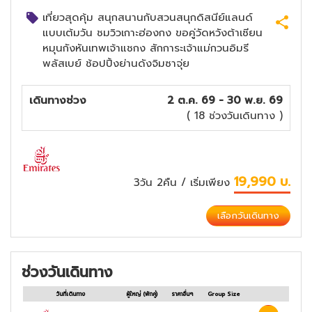
เที่ยวสุดคุ้ม สนุกสนานกับสวนสนุกดิสนีย์แลนด์
แบบเต้มวัน ชมวิวเกาะฮ่องกง ขอคู่วัดหวังต้าเซียน
หมุนกังหันเทพเจ้าแชกง สักการะเจ้าแม่กวนอิมรี
พลัสเบย์ ช้อปปิ้งย่านดังจิมซาจุ่ย
เดินทางช่วง
2 ต.ค. 69 - 30 พ.ย. 69
( 18 ช่วงวันเดินทาง )
19,990
บ.
3วัน 2คืน
/ เริ่มเพียง
เลือกวันเดินทาง
ช่วงวันเดินทาง
วันที่เดินทาง
ผู้ใหญ่
(พักคู่)
ราคาอื่นๆ
Group Size