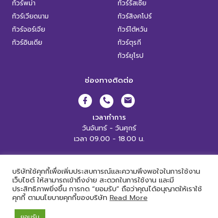
ทัวร์พม่า
ทัวร์รัสเซีย
ทัวร์เวียดนาม
ทัวร์สิงคโปร์
ทัวร์จอร์เจีย
ทัวร์ไต้หวัน
ทัวร์อินเดีย
ทัวร์ตุรกี
ทัวร์ยุโรป
ช่องทางติดต่อ
เวลาทำการ
วันจันทร์ - วันศุกร์
เวลา 09.00 - 18.00 น.
XL World Tour Copyright 2019.
All Rights Reserved. |
เข้าสู่ระบบ
บริษัทใช้คุกกี้เพื่อเพิ่มประสบการณ์และความพึงพอใจในการใช้งาน
เว็บไซต์ ให้สามารถเข้าถึงง่าย สะดวกในการใช้งาน และมี
ประสิทธิภาพยิ่งขึ้น การกด “ยอมรับ” ถือว่าคุณได้อนุญาตให้เราใช้
คุกกี้ ตามนโยบายคุกกี้ของบริษัท
Read More
Powered by
ยอมรับ