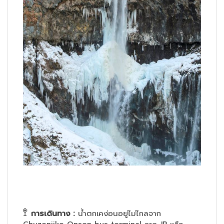
🚏
การเดินทาง :
น้ำตกเคง่อนอยู่ไม่ไกลจาก