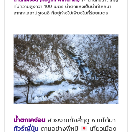
น้ำตกเคง่อน (Kegon Waterfall)
🏞
น้ำตกขนาดใหญ่
ที่มีความสูงกว่า 100 เมตร น้ำตกแห่งเป็นน้ำที่ไหลมา
จากทะเลสาปซูเซนจิ ที่อยู่ห่างไปเพียงไม่กี่ร้อยเมตร
น้ำตกเคง่อน
สวยงามทั้งสี่ฤดู หากได้
มา
ทัวร์ญี่ปุ่น
ตามอย่างพี่หมี
เที่ยวเมือง