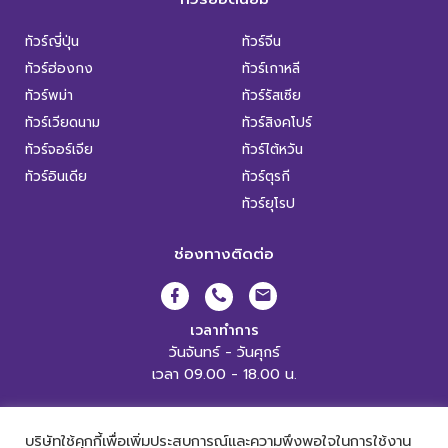
ทัวร์ญี่ปุ่น
ทัวร์จีน
ทัวร์ฮ่องกง
ทัวร์เกาหลี
ทัวร์พม่า
ทัวร์รัสเซีย
ทัวร์เวียดนาม
ทัวร์สิงคโปร์
ทัวร์จอร์เจีย
ทัวร์ไต้หวัน
ทัวร์อินเดีย
ทัวร์ตุรกี
ทัวร์ยุโรป
ช่องทางติดต่อ
เวลาทำการ
วันจันทร์ - วันศุกร์
เวลา 09.00 - 18.00 น.
XL World Tour Copyright 2019.
All Rights Reserved. |
เข้าสู่ระบบ
บริษัทใช้คุกกี้เพื่อเพิ่มประสบการณ์และความพึงพอใจในการใช้งาน