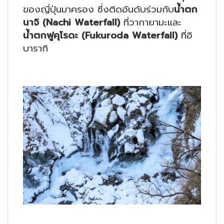
ของญี่ปุ่นมาครอง ซึ่งติดอันดับร่วมกับ
น้ำตก
นาจิ (Nachi Waterfall)
ที่วากายามะและ
น้ำตกฟูคุโรดะ (Fukuroda Waterfall)
ที่อิ
บารากิ