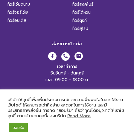
ทัวร์เวียดนาม
ทัวร์สิงคโปร์
ทัวร์จอร์เจีย
ทัวร์ไต้หวัน
ทัวร์อินเดีย
ทัวร์ตุรกี
ทัวร์ยุโรป
ช่องทางติดต่อ
เวลาทำการ
วันจันทร์ - วันศุกร์
เวลา 09.00 - 18.00 น.
XL World Tour Copyright 2019.
All Rights Reserved. |
เข้าสู่ระบบ
บริษัทใช้คุกกี้เพื่อเพิ่มประสบการณ์และความพึงพอใจในการใช้งาน
เว็บไซต์ ให้สามารถเข้าถึงง่าย สะดวกในการใช้งาน และมี
ประสิทธิภาพยิ่งขึ้น การกด “ยอมรับ” ถือว่าคุณได้อนุญาตให้เราใช้
คุกกี้ ตามนโยบายคุกกี้ของบริษัท
Read More
Powered by
ยอมรับ