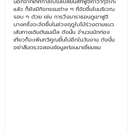
นอกจากเทศกาลใบไม้เปลี่ยนสีที่ฟูจิคาวากุจิโกะ
แล้ว ก็ยังมีกิจกรรมต่าง ๆ ที่จัดขึ้นในบริเวณ
รอบ ๆ ด้วย เช่น การวิ่งมาราธอนภูเขาฟูจิ
บางครั้งจะจัดขึ้นในช่วงฤดูใบไม้ร่วงตามแนว
เส้นทางเดินต้นเมเปิ้ล ดังนั้น จำนวนนักท่อง
เที่ยวก็จะเพิ่มทวีคูณขึ้นไปอีกในวันงาน ดังนั้น
อย่าลืมตรวจสอบข้อมูลก่อนมาเยี่ยมชม