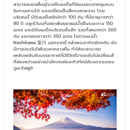
สามารถมองเห็นอุโมงค์ใบเมเปิ้ลที่ล้อมรอบปกคลุมถนน
ริมทะเลสาบได้ และเปลี่ยนเป็นสีแดงสวยงาม โดย
บริเวณนี้ มีต้นเมเปิ้ลยักษ์กว่า 100 ต้น ที่มีอายุมากกว่า
80 ปี ปลูกไว้บนทั้งสองฝั่งของแม่น้ำเป็นระยะทาง 150
เมตร
และมีต้นเมเปิ้ลบริเวณอื่นอีก รวมทั้งหมดกว่า 500
ต้น และทอดยาวกว่า 350 เมตร ไปตามแม่น้ำ
Nashikawa 梨川 นอกจากนี้ หลังพระอาทิตย์ตกดิน ยัง
มีการประดับไฟในเวลากลางคืน ทำให้เราสามารถ
เพลิดเพลินกับบรรยากาศที่มีชีวิตชีวาของใบไม้เปลี่ยนสี
ที่ส่องสว่างอย่างน่าอัศจรรย์และทิวทัศน์อันงดงามของ
ภูเขาไฟฟูจิ