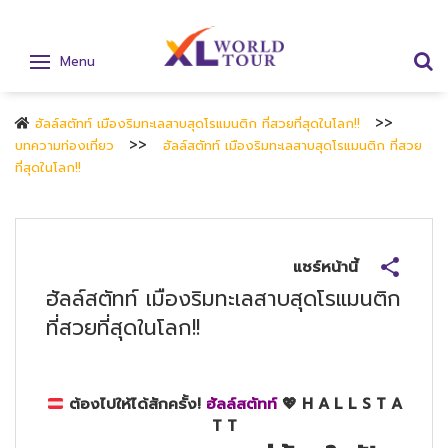
Menu
ฮัลล์สตัทท์ เมืองริมทะเลสาบสุดโรแมนติก ที่สวยที่สุดในโลก!!
บทความท่องเที่ยว
ฮัลล์สตัทท์ เมืองริมทะเลสาบสุดโรแมนติก ที่สวย
ที่สุดในโลก!!
แชร์หน้านี้
ฮัลล์สตัทท์ เมืองริมทะเลสาบสุดโรแมนติก
ที่สวยที่สุดในโลก!!
ต้องไปให้ได้สักครั้ง!
ฮัลล์สตัทท์
💖
H A L L S T A
T T