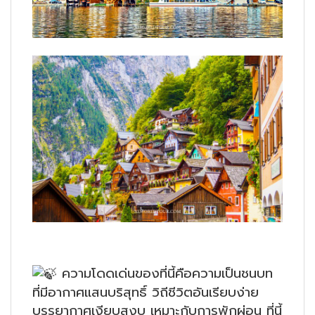
ความโดดเด่นของที่นี้คือความเป็นชนบท
ที่มีอากาศแสนบริสุทธิ์ วิถีชีวิตอันเรียบง่าย
บรรยากาศเงียบสงบ เหมาะกับการพักผ่อน
ที่นี้