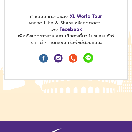
ถ้าชอบบทความของ
XL World Tour
ฝากกด Like & Share หรือกดติดตาม
เพจ
Facebook
เพื่ออัพเดทข่าวสาร สถานที่ท่องเที่ยว โปรแกรมทัวร์
ราคาดี ๆ กับครอบครัวพี่หมีด้วยกันนะ