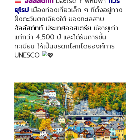
ฮัลล์สตัทท์
มีอะไรดี ? พี่หมีพา
ทัวร์
ยุโรป
เมืองท่องเที่ยวเล็ก ๆ
ที่ตั้งอยู่ทาง
ฝั่งตะวันตกเฉียงใต้
ของทะเลสาบ
ฮัลล์สตัทท์
ประเทศออสเตรีย
มีอายุเก่า
แก่
กว่า 4,500 ปี และได้รับการขึ้น
ทะเบียน
ให้เป็นมรดกโลกโดยองค์การ
UNESCO