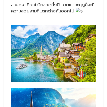
สามารถเที่ยวได้ตลอดทั้งปี โดยแต่ละฤดู
ก็จะมี
ความสวยงามที่แตกต่างกันออกไป