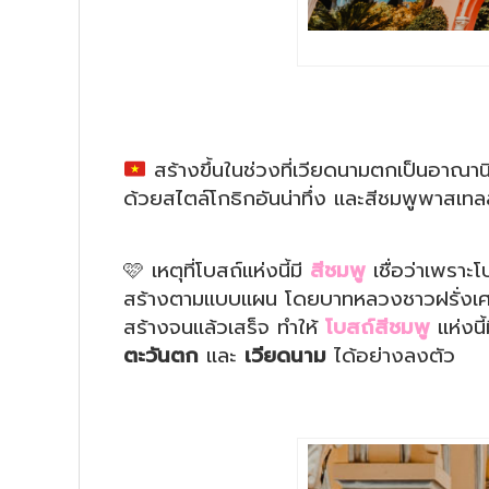
สร้างขึ้นในช่วงที่เวียดนามตกเป็นอาณาน
ด้วยสไตล์โกธิกอันน่าทึ่ง และสีชมพูพาสเทล
🩷
เหตุที่โบสถ์แห่งนี้มี
สีชมพู
เชื่อว่าเพราะ
สร้างตามแบบแผน โดยบาทหลวงชาวฝรั่งเศส ฟร
สร้างจนแล้วเสร็จ ทำให้
โบสถ์สีชมพู
แห่งน
ตะวันตก
และ
เวียดนาม
ได้อย่างลงตัว