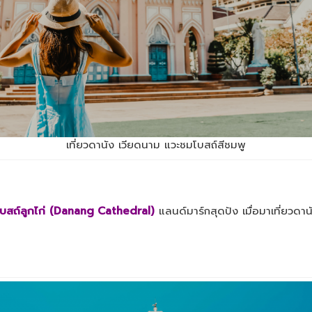
เที่ยวดานัง เวียดนาม แวะชมโบสถ์สีชมพู
บสถ์ลูกไก่
(Danang Cathedral)
แลนด์มาร์กสุดปัง เมื่อมาเที่ยวดา