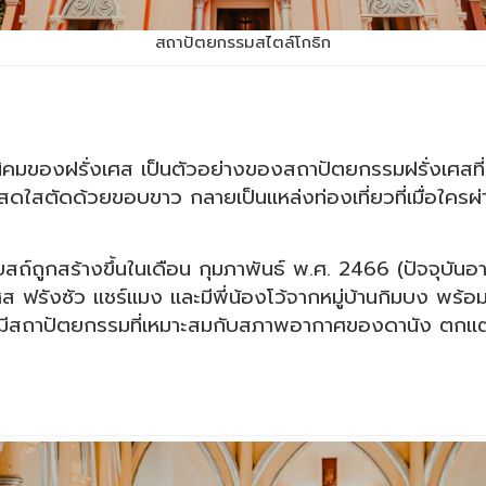
สถาปัตยกรรมสไตล์โกธิก
ิคมของฝรั่งเศส เป็นตัวอย่างของสถาปัตยกรรมฝรั่งเศสที่ยังม
สดใสตัดด้วยขอบขาว กลายเป็นแหล่งท่องเที่ยวที่เมื่อใครผ่
โบสถ์ถูกสร้างขึ้นในเดือน กุมภาพันธ์ พ.ศ. 2466 (ปัจจุบันอ
ังซัว แชร์แมง และมีพี่น้องโว้จากหมู่บ้านกิมบง พร้อมด
ี้มีสถาปัตยกรรมที่เหมาะสมกับสภาพอากาศของดานัง ตก