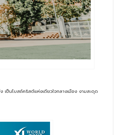
นัง เป็นโบสถ์คริสต์แห่งเดียวใจกลางเมือง งามสะดุด