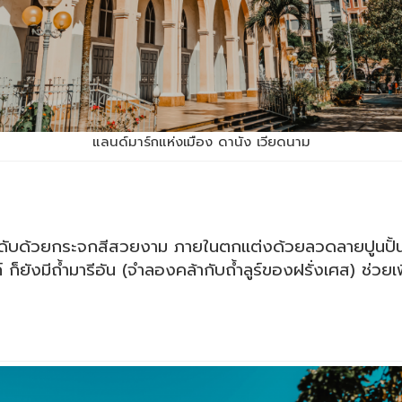
แลนด์มาร์กแห่งเมือง ดานัง เวียดนาม
ับด้วยกระจกสีสวยงาม ภายในตกแต่งด้วยลวดลายปูนปั้นแล
ก็ยังมีถ้ำมารีอัน (จำลองคล้ากับถ้ำลูร์ของฝรั่งเศส) ช่