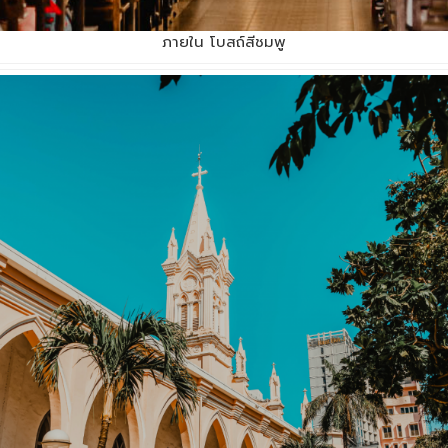
ภายใน โบสถ์สีชมพู