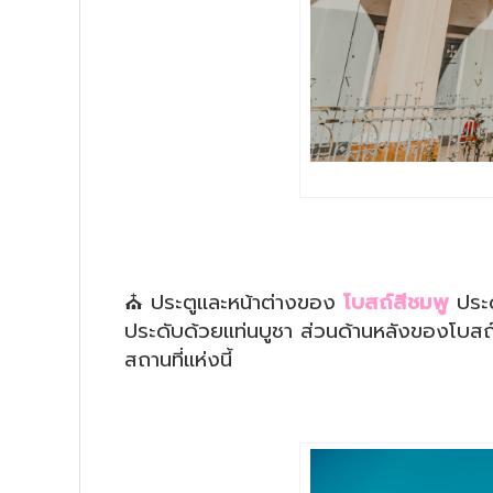
⛪️
ประตูและหน้าต่างของ
โบสถ์สีชมพู
ประด
ประดับด้วยแท่นบูชา ส่วนด้านหลังของโบสถ์ 
สถานที่แห่งนี้