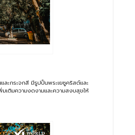
ะกระจกสี มีรูปปั้นพระเยซูคริสต์และ
วยเพิ่มเติมความงดงามและความสงบสุขให้