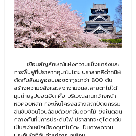
เยือนสัญลักษณ์แห่งความแข็งแกร่งและ
การฟื้นฟูที่ปราสาทคุมาโมโตะ ปราสาทสีดำทมิฬ
ตัดกับสีชมพูอ่อนของซากุระกว่า 800 ต้น
สร้างความขลังและสง่างามจนละสายตาไม่ได้
มุมถ่ายรูปยอดฮิต คือ บริเวณลานกว้างหน้า
หอคอยหลัก ที่จะเห็นโครงสร้างสถาปัตยกรรม
อันซับซ้อนโอบล้อมด้วยกลีบดอกไม้ ยิ่งในตอน
กลางคืนที่มีการประดับไฟ ปราสาทจะดูโดดเด่น
เป็นสง่าเหนือเมืองคุมาโมโตะ เป็นภาพความ
ประทับใจที่คุ้มค่าแก่การมาเยือน