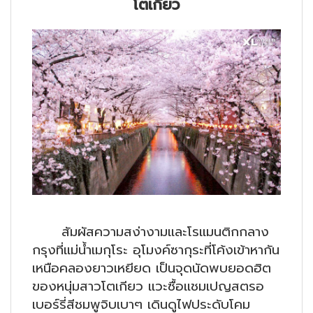
โตเกียว
สัมผัสความสง่างามและโรแมนติกกลาง
กรุงที่แม่น้ำเมกุโระ อุโมงค์ซากุระที่โค้งเข้าหากัน
เหนือคลองยาวเหยียด เป็นจุดนัดพบยอดฮิต
ของหนุ่มสาวโตเกียว แวะซื้อแชมเปญสตรอ
เบอร์รี่สีชมพูจิบเบาๆ เดินดูไฟประดับโคม