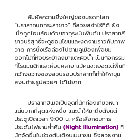
สัมผัสความยิ่งใหญ่ของมรดกโลก
“ปราสาทนกกระสาขาว” ที่สวยสง่าไร้ที่ติ ยิ่ง
เมื่อถูกโอบล้อมด้วยซากุระนับพันต้น ปราสาทสี
ขาวบริสุทธิ์จะดูอ่อนโยนและงดงามราวกับภาพ
วาด การนั่งเรือล่องไปตามคูเมืองเพื่อชม
ดอกไม้ที่ห้อยระย้าลงมาแตะผิวน้ำ เป็นกิจกรรม
ที่โรแมนติกและผ่อนคลาย แม้คนจะเยอะแต่พื้นที่
กว้างขวางของสวนรอบปราสาทก็ทำให้หามุม
สงบถ่ายรูปสวยๆ ได้ไม่ยาก
ปราสาทฮิเมจิเป็นจุดที่นักท่องเที่ยวหนา
แน่นมากที่สุดแห่งหนึ่ง แนะนำให้มาถึงตั้งแต่
ประตูเปิดเวลา 9:00 น. หรือเลือกชมการ
ประดับไฟยามค่ำคืน
(
Night Illumination)
ที่
มักจัดขึ้นในช่วงต้นเดือนเมษายน ซึ่งสวยงาม