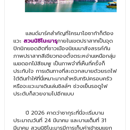
แลนด์มาร์คสำคัญที่ใครมาโอซาก้าก็ต้อง
แวะ
สวนนิชิโนะมารุ
ภายในเขตปราสาทเป็นจุด
ปิกนิกยอดฮิตที่ชาวเมืองนิยมมาสังสรรค์กัน
ภาพปราสาทสีเขียวทองตั้งตระหง่านเหนือกลุ่ม
เมฆดอกไม้สีชมพู เป็นภาพจำที่เห็นกี่ครั้งก็
ประทับใจ การเดินทางที่สะดวกสบายด้วยรถไฟ
ใต้ดินทำให้ที่นี่เหมาะมากสำหรับทริปครอบครัว
หรือจะแวะมาเดินเล่นชิลล์ๆ ช่วงเย็นรอดูไฟ
ประดับก็สวยงามไปอีกแบบ
ปี 2026 คาดว่าซากุระที่นี่จะเริ่มบาน
ประมาณวันที่ 24 มีนาคม และบานเต็มที่ 31
มีนาคม สวนนิชิโนะมารุมีการเก็บค่าเข้าชมแยก