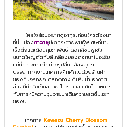
ใครใจร้อนอยากดูซากุระก่อนใครต้องมา
ที่นี่! เมือง
คาวาซุ
มีซากุระสายพันธุ์พิเศษที่บาน
เร็วตั้งแต่เดือนกุมภาพันธ์ ดอกสีชมพูเข้ม
ขนาดใหญ่ตัดกับสีเหลืองของดอกนาโนฮะริม
แม่น้ำ สวยสดใสถ่ายรูปขึ้นกล้องสุดๆ
บรรยากาศงานเทศกาลคึกคักไปด้วยร้านค้า
ของกินอร่อยๆ ตลอดทางเดินริมน้ำ อากาศ
ช่วงนี้กำลังเย็นสบาย ไม่หนาวจนเกินไป เหมาะ
กับการหนีความวุ่นวายมาเติมความสดชื่นแรก
ของปี
เทศกาล
Kawazu Cherry Blossom