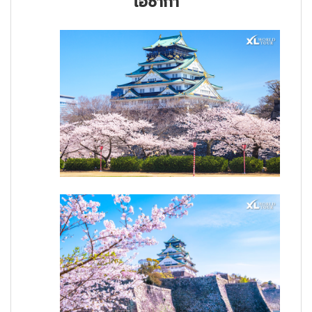
โอซาก้า