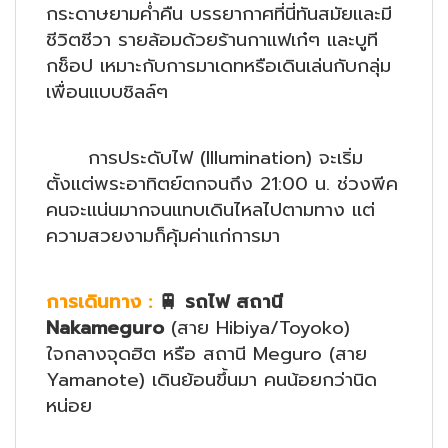
กระดาษยามค่ำคืน บรรยากาศที่นี่ทันสมัยและมี
ชีวิตชีวา รายล้อมด้วยร้านกาแฟเก๋ๆ และบูที
กช็อป เหมาะกับการมาเดทหรือเดินเล่นกับกลุ่ม
เพื่อนแบบชิลล์ๆ
การประดับไฟ (Illumination) จะเริ่ม
ตั้งแต่พระอาทิตย์ตกจนถึง 21:00 น. ช่วงพีค
คนจะแน่นมากจนแทบเดินไหลไปตามทาง แต่
ความสวยงามก็คุ้มค่าแก่การมา
การเดินทาง
:
🚆 รถไฟ สถานี
Nakameguro
(สาย Hibiya/Toyoko)
ใจกลางจุดฮิต หรือ สถานี Meguro (สาย
Yamanote) เดินย้อนขึ้นมา คนน้อยกว่านิด
หน่อย