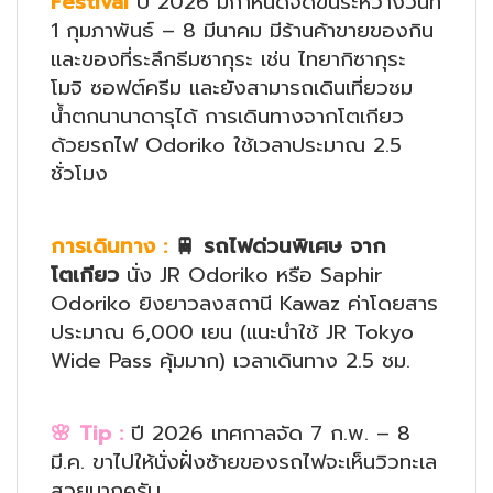
Festival
ปี 2026 มีกำหนดจัดขึ้นระหว่างวันที่
1 กุมภาพันธ์ – 8 มีนาคม มีร้านค้าขายของกิน
และของที่ระลึกธีมซากุระ เช่น ไทยากิซากุระ
โมจิ ซอฟต์ครีม และยังสามารถเดินเที่ยวชม
น้ำตกนานาดารุได้ การเดินทางจากโตเกียว
ด้วยรถไฟ Odoriko ใช้เวลาประมาณ 2.5
ชั่วโมง
การเดินทาง
:
🚆 รถไฟด่วนพิเศษ จาก
โตเกียว
นั่ง JR Odoriko หรือ Saphir
Odoriko ยิงยาวลงสถานี Kawaz ค่าโดยสาร
ประมาณ 6,000 เยน (แนะนำใช้ JR Tokyo
Wide Pass คุ้มมาก) เวลาเดินทาง 2.5 ชม.
🌸
Tip :
ปี 2026 เทศกาลจัด 7 ก.พ. – 8
มี.ค. ขาไปให้นั่งฝั่งซ้ายของรถไฟจะเห็นวิวทะเล
สวยมากครับ