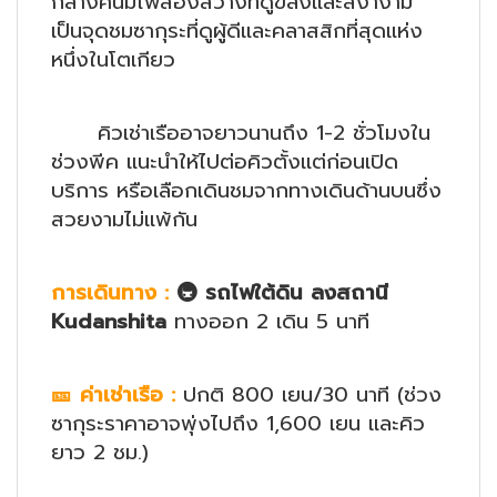
กลางคืนมีไฟส่องสว่างที่ดูขลังและสง่างาม
เป็นจุดชมซากุระที่ดูผู้ดีและคลาสสิกที่สุดแห่ง
หนึ่งในโตเกียว
คิวเช่าเรืออาจยาวนานถึง 1-2 ชั่วโมงใน
ช่วงพีค แนะนำให้ไปต่อคิวตั้งแต่ก่อนเปิด
บริการ หรือเลือกเดินชมจากทางเดินด้านบนซึ่ง
สวยงามไม่แพ้กัน
การเดินทาง
:
🚇 รถไฟใต้ดิน ลงสถานี
Kudanshita
ทางออก 2 เดิน 5 นาที
🎫
ค่าเช่าเรือ :
ปกติ 800 เยน/30 นาที (ช่วง
ซากุระราคาอาจพุ่งไปถึง 1,600 เยน และคิว
ยาว 2 ชม.)