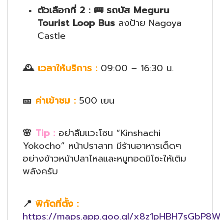
ตัวเลือกที่ 2
:
🚌
รถบัส Meguru
Tourist Loop Bus
ลงป้าย Nagoya
Castle
🕰️
เวลาให้บริการ
:
09:00 – 16:30 น.
🎫
ค่าเข้าชม
:
500 เยน
🌸
Tip :
อย่าลืมแวะโซน “Kinshachi
Yokocho” หน้าปราสาท มีร้านอาหารเด็ดๆ
อย่างข้าวหน้าปลาไหลและหมูทอดมิโซะให้เติม
พลังครับ
📍
พิกัดที่ตั้ง
:
https://maps.app.goo.gl/x8z1pHBH7sGbP8