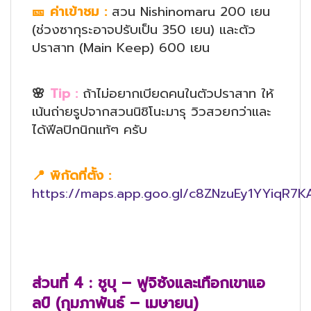
🎫
ค่าเข้าชม
:
สวน Nishinomaru 200 เยน
(ช่วงซากุระอาจปรับเป็น 350 เยน) และตัว
ปราสาท (Main Keep) 600 เยน
🌸
Tip :
ถ้าไม่อยากเบียดคนในตัวปราสาท ให้
เน้นถ่ายรูปจากสวนนิชิโนะมารุ วิวสวยกว่าและ
ได้ฟีลปิกนิกแท้ๆ ครับ
📍
พิกัดที่ตั้ง
:
https://maps.app.goo.gl/c8ZNzuEy1YYiqR7K
ส่วนที่
4 : ชูบุ – ฟูจิซังและเทือกเขาแอ
ลป์ (กุมภาพันธ์ – เมษายน)