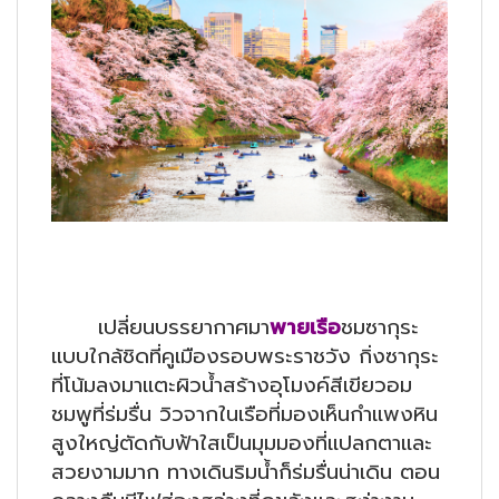
เปลี่ยนบรรยากาศมา
พายเรือ
ชมซากุระ
แบบใกล้ชิดที่คูเมืองรอบพระราชวัง กิ่งซากุระ
ที่โน้มลงมาแตะผิวน้ำสร้างอุโมงค์สีเขียวอม
ชมพูที่ร่มรื่น วิวจากในเรือที่มองเห็นกำแพงหิน
สูงใหญ่ตัดกับฟ้าใสเป็นมุมมองที่แปลกตาและ
สวยงามมาก ทางเดินริมน้ำก็ร่มรื่นน่าเดิน ตอน