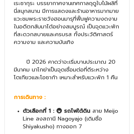
เระซากุระ บรรยากาศงานเทศกาลฤดูใบไม้ผลิที่
นี่สนุกสนาน มีการแสดงและร้านอาหารมากมาย
แวะชมพระราชวังฮอนมารุที่ฟื้นฟูความงดงาม
ในอดีตกลับมาได้อย่างสมบูรณ์ เป็นจุดแวะพัก
ที่สะดวกสบายและครบรส ทั้งประวัติศาสตร์
ความงาม และความบันเทิง
ปี 2026 คาดว่าจะเริ่มบานประมาณ 20
มีนาคม นาโกย่าเป็นจุดเชื่อมต่อที่ดีระหว่าง
โตเกียวและโอซาก้า เหมาะสำหรับแวะพัก 1 คืน
การเดินทาง
:
ตัวเลือกที่ 1
:
🚇
รถไฟใต้ดิน
สาย Meijo
Line ลงสถานี Nagoyajo (เดิมชื่อ
Shiyakusho) ทางออก 7