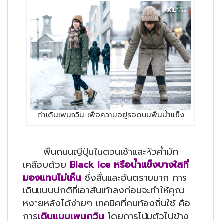
ท่าเดินเพนกวิน เพื่อความอยู่รอดบนพื้นน้ำแข็ง
พื้นถนนญี่ปุ่นในตอนเช้าและหัวค่ำมัก
เคลือบด้วย
Black Ice หรือน้ำแข็งบางใสที่
มองแทบไม่เห็น
ซึ่งลื่นและอันตรายมาก การ
เดินแบบปกติที่เอาส้นเท้าลงก่อนจะทำให้คุณ
หงายหลังได้ง่ายๆ เทคนิคที่คนท้องถิ่นใช้ คือ
การ
เดินแบบเพนกวิน
โดยการโน้มตัวไปข้าง