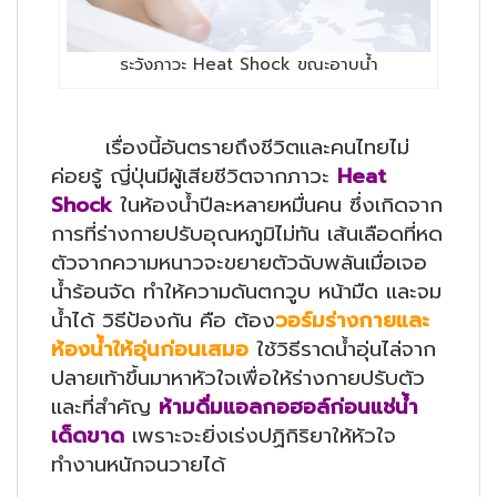
ระวังภาวะ Heat Shock ขณะอาบน้ำ
เรื่องนี้อันตรายถึงชีวิตและคนไทยไม่
ค่อยรู้ ญี่ปุ่นมีผู้เสียชีวิตจากภาวะ
Heat
Shock
ในห้องน้ำปีละหลายหมื่นคน ซึ่งเกิดจาก
การที่ร่างกายปรับอุณหภูมิไม่ทัน เส้นเลือดที่หด
ตัวจากความหนาวจะขยายตัวฉับพลันเมื่อเจอ
น้ำร้อนจัด ทำให้ความดันตกวูบ หน้ามืด และจม
น้ำได้ วิธีป้องกัน คือ ต้อง
วอร์มร่างกายและ
ห้องน้ำให้อุ่นก่อนเสมอ
ใช้วิธีราดน้ำอุ่นไล่จาก
ปลายเท้าขึ้นมาหาหัวใจเพื่อให้ร่างกายปรับตัว
และที่สำคัญ
ห้ามดื่มแอลกอฮอล์ก่อนแช่น้ำ
เด็ดขาด
เพราะจะยิ่งเร่งปฏิกิริยาให้หัวใจ
ทำงานหนักจนวายได้