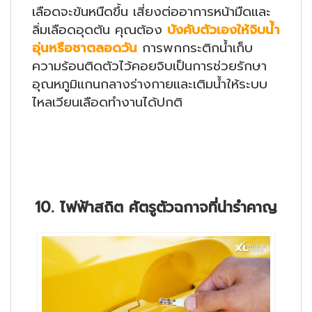
เลือดจะข้นหนืดขึ้น เสี่ยงต่ออาการหน้ามืดและ
ลิ่มเลือดอุดตัน คุณต้อง
บังคับตัวเองให้จิบน้ำ
อุ่นหรือชาตลอดวัน
การพกกระติกน้ำเก็บ
ความร้อนติดตัวไว้คอยจิบเป็นการช่วยรักษา
อุณหภูมิแกนกลางร่างกายและเติมน้ำให้ระบบ
ไหลเวียนเลือดทำงานได้ปกติ
10. ไฟฟ้าสถิต ศัตรูตัวฉกาจที่น่ารำคาญ