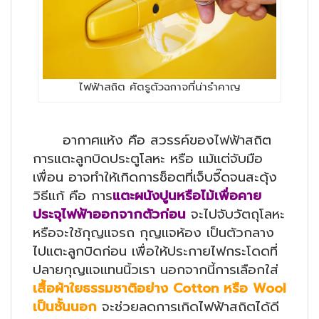
ไฟฟ้าสถิต ศัตรูตัวฉกาจที่น่ารำคาญ
อากาศแห้ง คือ สวรรค์ของไฟฟ้าสถิต
การแตะลูกบิดประตูโลหะ หรือ แม้แต่จับมือ
เพื่อน อาจทำให้เกิดการช็อตที่เจ็บจี๊ดจนสะดุ้ง
วิธีแก้ คือ การ
แตะผนังปูนหรือไม้เพื่อคาย
ประจุไฟฟ้าออกจากตัวก่อน
จะไปจับวัตถุโลหะ
หรือจะใช้กุญแจรถ กุญแจห้อง เป็นตัวกลาง
ไปแตะลูกบิดก่อน เพื่อให้ประกายไฟกระโดดที่
ปลายกุญแจแทนนิ้วเรา นอกจากนี้การเลือกใส่
เสื้อผ้าใยธรรมชาติอย่าง
Cotton หรือ Wool
เป็นชั้นนอก
จะช่วยลดการเกิดไฟฟ้าสถิตได้ดี