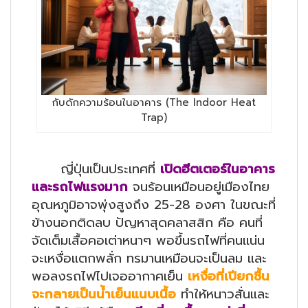
กับดักความร้อนในอาคาร (The Indoor Heat
Trap)
ญี่ปุ่นเป็นประเทศที่
เปิดฮีตเตอร์ในอาคาร
และรถไฟแรงมาก
จนร้อนเหมือนอยู่เมืองไทย
อุณหภูมิอาจพุ่งสูงถึง 25-28 องศา ในขณะที่
ข้างนอกติดลบ ปัญหาสุดคลาสสิก คือ คนที่
จัดเต็มเสื้อคอเต่าหนาๆ พอขึ้นรถไฟที่คนแน่น
จะเหงื่อแตกพลั่ก ทรมานเหมือนจะเป็นลม และ
พอลงรถไฟไปเจออากาศเย็น
เหงื่อที่เปียกชื้น
จะกลายเป็นน้ำเย็นแนบเนื้อ
ทำให้หนาวสั่นและ