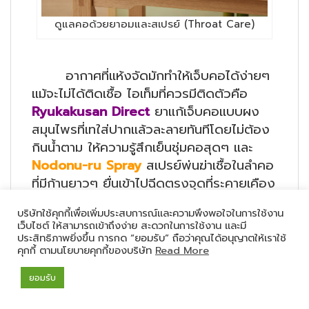
ดูแลคอด้วยยาอมและสเปรย์ (Throat Care)
อากาศที่แห้งจัดมักทำให้เจ็บคอได้ง่ายๆ
แม้จะไม่ได้ติดเชื้อ ไอเท็มที่ควรมีติดตัวคือ
Ryukakusan Direct
ยาแก้เจ็บคอแบบผง
สมุนไพรที่เทใส่ปากแล้วละลายทันทีโดยไม่ต้อง
กินน้ำตาม ให้ความรู้สึกเย็นชุ่มคอสุดๆ และ
Nodonu-ru Spray
สเปรย์พ่นฆ่าเชื้อในลำคอ
ที่มีก้านยาวๆ ยื่นเข้าไปฉีดตรงจุดที่ระคายเคือง
ช่วยระงับอาการเจ็บคอได้ดีเยี่ยมตั้งแต่เริ่มมี
บริษัทใช้คุกกี้เพื่อเพิ่มประสบการณ์และความพึงพอใจในการใช้งาน
อาการ
เว็บไซต์ ให้สามารถเข้าถึงง่าย สะดวกในการใช้งาน และมี
ประสิทธิภาพยิ่งขึ้น การกด “ยอมรับ” ถือว่าคุณได้อนุญาตให้เราใช้
คุกกี้ ตามนโยบายคุกกี้ของบริษัท
Read More
ยอมรับ