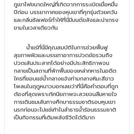
ภูเขาไฟขนาดใหญ่ที่เกิดจากการระเบิดเมื่อหมื่น
ปีก่อน บรรยากาศของหุบเขาที่คุกรุ่นด้วยควัน
และกลิ่นซัลเฟอร์ทำให้ที่นี่มีมนต์ขลังและน่าเกรง
ขามในเวลาเดียวกัน
น้ำแร่ที่นี่มีคุณสมบัติในการช่วยฟื้นฟู
สุขภาพผิวและบรรเทาอาการปวดข้อรวมถึง
ปวดเส้นประสาทได้อย่างมีประสิทธิภาพจน
กลายเป็นสถานที่พักฟื้นของเหล่าทหารในอดีต
ใครที่ชอบแช่น้ำกลางแจ้งท่ามกลางหิมะสีขาว
โพลนในฤดูหนาวบอกเลยว่าที่นี่คือคำตอบที่ถูก
ต้องที่สุดเพราะทัศนียภาพจะสวยจนลืมหายใจ
การเดินชมเส้นทางศึกษาธรรมชาติรอบหุบเขา
นรกก่อนจะไปแช่เท้าในลำธารน้ำร้อนธรรมชาติ
เป็นกิจกรรมที่เติมพลังชีวิตได้ดีมาก