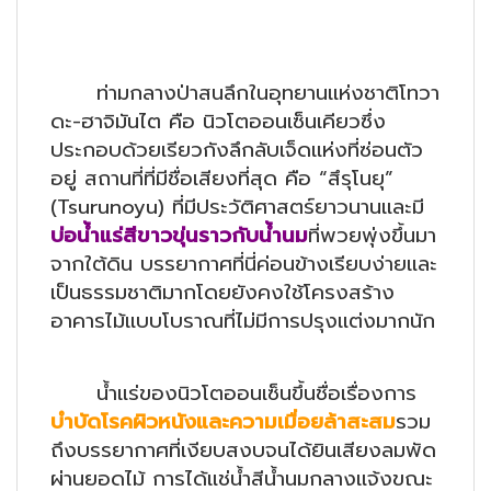
ท่ามกลางป่าสนลึกในอุทยานแห่งชาติโทวา
ดะ-ฮาจิมันไต คือ นิวโตออนเซ็นเคียวซึ่ง
ประกอบด้วยเรียวกังลึกลับเจ็ดแห่งที่ซ่อนตัว
อยู่ สถานที่ที่มีชื่อเสียงที่สุด คือ “สึรุโนยุ”
(Tsurunoyu) ที่มีประวัติศาสตร์ยาวนานและมี
บ่อน้ำแร่สีขาวขุ่นราวกับน้ำนม
ที่พวยพุ่งขึ้นมา
จากใต้ดิน บรรยากาศที่นี่ค่อนข้างเรียบง่ายและ
เป็นธรรมชาติมากโดยยังคงใช้โครงสร้าง
อาคารไม้แบบโบราณที่ไม่มีการปรุงแต่งมากนัก
น้ำแร่ของนิวโตออนเซ็นขึ้นชื่อเรื่องการ
บำบัดโรคผิวหนังและความเมื่อยล้าสะสม
รวม
ถึงบรรยากาศที่เงียบสงบจนได้ยินเสียงลมพัด
ผ่านยอดไม้ การได้แช่น้ำสีน้ำนมกลางแจ้งขณะ