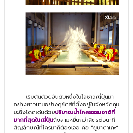
เริ่มต้นด้วยอันดับหนึ่งในใจชาวญี่ปุ่นมา
อย่างยาวนานอย่างคุซัตสึที่ตั้งอยู่ในจังหวัดกุม
มะซึ่งโดดเด่นด้วย
ปริมาณน้ำไหลธรรมชาติที่
มากที่สุดในญี่ปุ่น
ถึงสามหมื่นกว่าลิตรต่อนาที
สัญลักษณ์ที่ใครมาก็ต้องเจอ คือ “ยูบาตาเกะ”