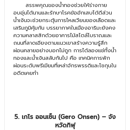
สรรพคุณของน้ำทองช่วยให้ร่างกาย
อบอุ่นได้นานและรักษาโรคข้ออักเสบได้ดีส่วน
น้ำเงินจะช่วยกระตุ้นการไหลเวียนของเลือดและ
เสริมภูมิคุ้มกัน บรรยากาศในเมืองอาริมะยังคง
ความคลาสสิกด้วยอาคารไม้สไตล์โบราณและ
ถนนที่ลาดเอียงตามแนวเขาสร้างความรู้สึก
ผ่อนคลายอย่างบอกไม่ถูก การได้ลองแช่ทั้งน้ำ
ทองและน้ำเงินสลับกันไป คือ เทคนิคการพัก
ผ่อนระดับพรีเมียมที่เหล่าจักรพรรดิและโชกุนใน
อดีตเคยทำ
5. เกโร ออนเซ็น (Gero Onsen) – จัง
หวัดกิฟุ