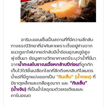
อาริมะออนเซ็นเป็นสถานที่ที่มีความลึกลับ
ทางธรณีวิทยาที่น่าค้นหาเพราะตั้งอยู่ห่างจาก
แนวภูเขาไฟมากแต่กลับมีน้ำร้อนอุณหภูมิสูง
พุ่งขึ้นมา ข้อมูลทางวิทยาศาสตร์ระบุว่าน้ำที่นี่มา
จาก
น้ำทะเลโบราณเมื่อหกล้านปีก่อน
ที่ถูกกัก
เก็บไว้ใต้ชั้นเปลือกโลกที่ลึกถึงหกสิบกิโลเมตร
น้ำแร่ที่นี่ถูกแบ่งออกเป็น
“คินเซ็น” (น้ำทอง)
ที่
มีธาตุเหล็กและเกลือสูงมาก และ
“กินเซ็น”
(น้ำเงิน)
ที่เป็นน้ำใสอุดมด้วยเรเดียมและ
คาร์บอเนต