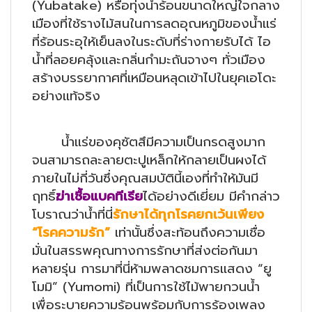
(Yubatake) หรือทุ่งน้ำร้อนขนาดใหญ่ใจกลาง
เมืองที่ใช้รางไม้สนในการลดอุณหภูมิของน้ำแร่
ที่ร้อนระอุให้เย็นลงในระดับที่ร่างกายรับได้ ไอ
น้ำที่ลอยคลุ้งและกลิ่นกำมะถันจางๆ ทั่วเมือง
สร้างบรรยากาศที่เหมือนหลุดเข้าไปในยุคเอโดะ
อย่างแท้จริง
น้ำแร่ของคุซัตสึมีความเป็นกรดสูงมาก
จนสามารถละลายตะปูเหล็กให้กลายเป็นผงได้
ภายในไม่กี่วันซึ่งคุณสมบัตินี้เองที่ทำให้มันมี
ฤทธิ์
ฆ่าเชื้อแบคทีเรีย
ได้อย่างดีเยี่ยม มีคำกล่าว
โบราณว่าน้ำที่นี่
รักษาได้ทุกโรคยกเว้นเพียง
“โรคความรัก”
เท่านั้นซึ่งสะท้อนถึงความเชื่อ
มั่นในสรรพคุณทางการรักษาที่ส่งต่อกันมา
หลายรุ่น การมาที่นี่ห้ามพลาดชมการแสดง “ยู
โมมิ” (Yumomi) ที่เป็นการใช้ไม้พายกวนน้ำ
เพื่อระบายความร้อนพร้อมกับการร้องเพลง