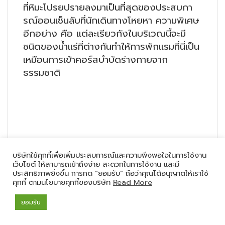
ที่หิมะโปรยปรายลงมาเป็นที่สุดของประสบกา
รณ์ออนเซ็นลับที่นักเดินทางโหยหา ความพิเศษ
อีกอย่าง คือ แต่ละเรียวกังในบริเวณนี้จะมี
ชนิดของน้ำแร่ที่ต่างกันทำให้การพักแรมที่นี่เป็น
เหมือนการเข้าคอร์สบำบัดร่างกายจาก
ธรรมชาติ
11. ชิบุ ออนเซ็น (Shibu Onsen) –
บริษัทใช้คุกกี้เพื่อเพิ่มประสบการณ์และความพึงพอใจในการใช้งาน
จังหวัดนางาโนะ
เว็บไซต์ ให้สามารถเข้าถึงง่าย สะดวกในการใช้งาน และมี
ประสิทธิภาพยิ่งขึ้น การกด “ยอมรับ” ถือว่าคุณได้อนุญาตให้เราใช้
คุกกี้ ตามนโยบายคุกกี้ของบริษัท
Read More
ยอมรับ