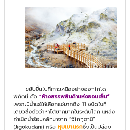
ขยับขึ้นไปที่เกาะเหนืออย่างฮอกไกโด
พิกัดนี้ คือ
“
ห้างสรรพสินค้าแห่งออนเซ็น”
เพราะมีน้ำแร่ให้เลือกแช่มากถึง 11 ชนิดในที่
เดียวซึ่งถือว่าหาได้ยากมากในระดับโลก แหล่ง
กำเนิดน้ำร้อนหลักมาจาก “จิโกกุดานิ”
(Jigokudani) หรือ
หุบเขานรก
ซึ่งเป็นปล่อง