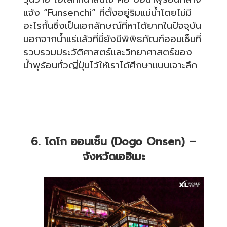
แจ้ง “Funsenchi” ที่ตั้งอยู่ริมแม่น้ำโดยไม่มี
อะไรกั้นซึ่งเป็นเอกลักษณ์ที่หาได้ยากในปัจจุบัน
นอกจากน้ำแร่แล้วที่นี่ยังมีพิพิธภัณฑ์ออนเซ็นที่
รวบรวมประวัติศาสตร์และวิทยาศาสตร์ของ
น้ำพุร้อนทั่วญี่ปุ่นไว้ให้เราได้ศึกษาแบบเจาะลึก
6. โดโก ออนเซ็น (Dogo Onsen) –
จังหวัดเอฮิเมะ