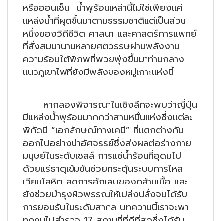
หรือออนเซ็น น้ำพุร้อนเหล่านี้ไม่ใช่เพียงแค่
แหล่งน้ำที่ผุดขึ้นมาตามธรรมชาติแต่เป็นส่วน
หนึ่งของวิถีชีวิต ศาสนา และศาสตร์การแพทย์
ที่สั่งสมมานานหลายศตวรรษผ่านพลังงาน
ความร้อนใต้พิภพที่พวยพุ่งขึ้นมาท่ามกลาง
แนวภูเขาไฟที่ยังมีพลังของหมู่เกาะแห่งนี้
หากลองพิจารณาในเชิงลึกจะพบว่าญี่ปุ่น
มีแหล่งน้ำพุร้อนมากกว่าสามหมื่นแห่งซึ่งแต่ละ
พิกัดมี “เอกลักษณ์ทางเคมี” ที่แตกต่างกัน
ออกไปอย่างน่าอัศจรรย์ซึ่งส่งผลต่อร่างกาย
มนุษย์ในระดับเซลล์ การแช่น้ำร้อนที่อุดมไป
ด้วยแร่ธาตุเข้มข้นช่วยกระตุ้นระบบการไหล
เวียนโลหิต ลดการอักเสบของกล้ามเนื้อ และ
ยังช่วยบำรุงผิวพรรณให้เปล่งปลั่งจนได้รับ
การยอมรับในระดับสากล บทความนี้เราจะพา
ทุกคนไปสำรวจ 17 สถานที่ที่ดีที่สุดซึ่งได้รับ