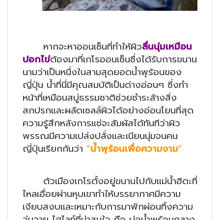
หากจะหาออนเซ็นที่ทำให้ผิว
ลื่นนุ่มเหมือน
ปอกไข่
ต้องมาที่เกโรออนเซ็นซึ่งได้รับการขนาน
นามว่าเป็นหนึ่งในสามสุดยอดน้ำพุร้อนของ
ญี่ปุ่น น้ำที่นี่มีคุณสมบัติเป็นด่างอ่อนๆ ซึ่งทำ
หน้าที่เหมือนสบู่ธรรมชาติช่วยชำระล้างสิ่ง
สกปรกและผลัดเซลล์ผิวได้อย่างอ่อนโยนที่สุด
ความรู้สึกหลังการแช่จะสัมผัสได้ทันทีว่าผิว
พรรณมีความเปล่งปลั่งและเนียนนุ่มจนคน
ญี่ปุ่นเรียกกันว่า
“
น้ำพุร้อนเพื่อความงาม
“
ตัวเมืองเกโรตั้งอยู่ขนานไปกับแม่น้ำฮิดะที่
ไหลเอื่อยผ่านหุบเขาทำให้บรรยากาศมีความ
เงียบสงบและเหมาะกับการมาพักผ่อนทิ้งความ
วุ่นวาย ไฮไลท์ที่น่าสนใจ คือ บ่อน้ำพุร้อนกลาง