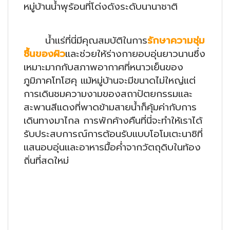
หมู่บ้านน้ำพุร้อนที่โด่งดังระดับนานาชาติ
น้ำแร่ที่นี่มีคุณสมบัติในการ
รักษาความชุ่ม
ชื้นของผิว
และช่วยให้ร่างกายอบอุ่นยาวนานซึ่ง
เหมาะมากกับสภาพอากาศที่หนาวเย็นของ
ภูมิภาคโทโฮคุ แม้หมู่บ้านจะมีขนาดไม่ใหญ่แต่
การเดินชมความงามของสถาปัตยกรรมและ
สะพานสีแดงที่พาดข้ามสายน้ำก็คุ้มค่ากับการ
เดินทางมาไกล การพักค้างคืนที่นี่จะทำให้เราได้
รับประสบการณ์การต้อนรับแบบโอโมเตะนาชิที่
แสนอบอุ่นและอาหารมื้อค่ำจากวัตถุดิบในท้อง
ถิ่นที่สดใหม่