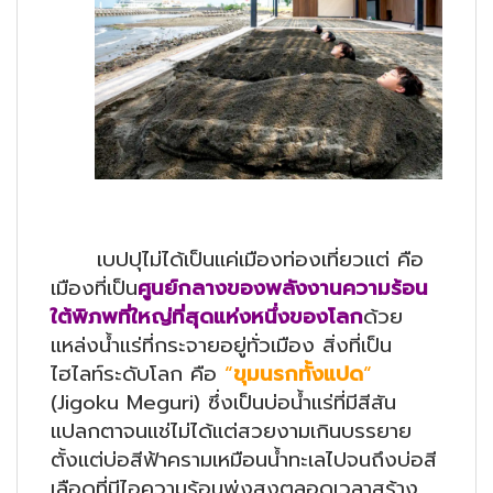
เบปปุไม่ได้เป็นแค่เมืองท่องเที่ยวแต่ คือ
เมืองที่เป็น
ศูนย์กลางของพลังงานความร้อน
ใต้พิภพที่ใหญ่ที่สุดแห่งหนึ่งของโลก
ด้วย
แหล่งน้ำแร่ที่กระจายอยู่ทั่วเมือง สิ่งที่เป็น
ไฮไลท์ระดับโลก คือ
“
ขุมนรกทั้งแปด
“
(Jigoku Meguri) ซึ่งเป็นบ่อน้ำแร่ที่มีสีสัน
แปลกตาจนแช่ไม่ได้แต่สวยงามเกินบรรยาย
ตั้งแต่บ่อสีฟ้าครามเหมือนน้ำทะเลไปจนถึงบ่อสี
เลือดที่มีไอความร้อนพุ่งสูงตลอดเวลาสร้าง