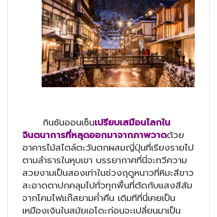
กินซันออนเซ็น
เปรียบเสมือนโลกใน
จินตนาการที่หลุดออกมาจากภาพวาด
ด้วย
อาคารไม้สไตล์ตะวันตกผสมญี่ปุ่นที่เรียงรายไป
ตามลำธารในหุบเขา บรรยากาศที่นี่จะทวีความ
สวยงามเป็นสองเท่าในช่วงฤดูหนาวที่หิมะสีขาว
สะอาดตาปกคลุมไปทั่วทุกพื้นที่ตัดกับแสงสีส้ม
จากโคมไฟแก๊สยามค่ำคืน เดิมทีที่นี่เคยเป็น
เหมืองเงินในสมัยเอโดะก่อนจะเปลี่ยนมาเป็น