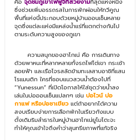
คือ
จุดชมภูเขาไฟฟูจิที่สวยงาม
ที่สุดแห่งหนึ่ง
ซึ่งช่วยเพิ่มอรรถรสในการพักผ่อนให้ทวีคูณ
พื้นที่แห่งนี้ประกอบด้วยหมู่บ้านออนเซ็นหลาย
จุดซึ่งแต่ละแห่งมีแหล่งน้ำแร่ที่แตกต่างกันไป
ตามระดับความสูงของภูเขา
ความสนุกของฮาโกเน่ คือ การเดินทาง
ด้วยพาหนะที่หลากหลายทั้งรถไฟไต่เขา กระเช้า
ลอยฟ้า และเรือโจรสลัดข้ามทะเลสาบอาชิที่แสน
โรแมนติก ใครที่ชอบแนวสวนน้ำต้องไปที่
“Yunessun” ที่เปิดโอกาสให้ใส่ชุดว่ายน้ำลง
เล่นในบ่อออนเซ็นแปลกๆ เช่น
บ่อไวน์ บ่อ
กาแฟ หรือบ่อชาเขียว
แต่ถ้าอยากได้ความ
สงบเรียบง่ายการเลือกพักในเรียวกังแบบ
ดั้งเดิมริมลำธารในหมู่บ้านฮาโกเน่ยูโมโตะจะ
ทำให้คุณเข้าใจถึงคำว่าสุนทรียภาพที่แท้จริง