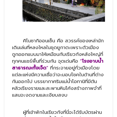
คิโนซากิออนเซ็น คือ สวรรค์ของเหล่านัก
เดินเล่นที่หลงใหลในชุดยูกาตะเพราะตัวเมือง
ถูกออกแบบมาให้เหมือนกับเรียวกังหลังใหญ่ที่
ทุกคนแชร์พื้นที่ร่วมกัน จุดเด่นคือ
“
โรงอาบน้ำ
สาธารณะทั้งเจ็ด
“
ที่กระจายอยู่ทั่วเมืองโดย
แต่ละแห่งมีความเชื่อว่าจะมอบโชคในด้านที่ต่าง
กันออกไป บรรยากาศริมแม่น้ำโอทานิที่มีต้น
หลิวเรียงรายและสะพานหินโค้งสร้างภาพจำที่
แสนจะงดงามและเงียบสงบ
ผู้ที่เข้าพักในเรียวกังที่นี่จะได้รับบัตรผ่าน