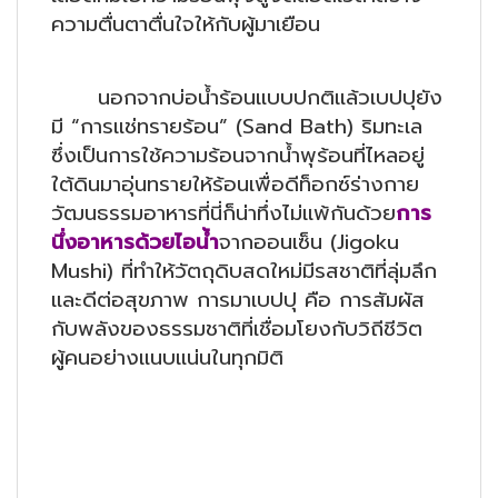
ความตื่นตาตื่นใจให้กับผู้มาเยือน
นอกจากบ่อน้ำร้อนแบบปกติแล้วเบปปุยัง
มี “การแช่ทรายร้อน” (Sand Bath) ริมทะเล
ซึ่งเป็นการใช้ความร้อนจากน้ำพุร้อนที่ไหลอยู่
ใต้ดินมาอุ่นทรายให้ร้อนเพื่อดีท็อกซ์ร่างกาย
วัฒนธรรมอาหารที่นี่ก็น่าทึ่งไม่แพ้กันด้วย
การ
นึ่งอาหารด้วยไอน้ำ
จากออนเซ็น (Jigoku
Mushi) ที่ทำให้วัตถุดิบสดใหม่มีรสชาติที่ลุ่มลึก
และดีต่อสุขภาพ การมาเบปปุ คือ การสัมผัส
กับพลังของธรรมชาติที่เชื่อมโยงกับวิถีชีวิต
ผู้คนอย่างแนบแน่นในทุกมิติ